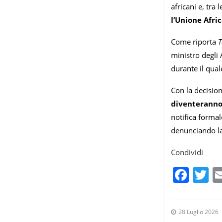
africani e, tra
l’Unione Afri
Come riporta
T
ministro degli 
durante il qua
Con la decision
diventeranno i
notifica formal
denunciando la
Condividi
Fac
T
28 Luglio 2026