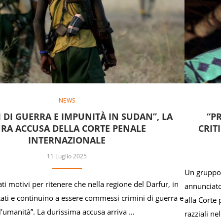
NEWS
I DI GUERRA E IMPUNITÀ IN SUDAN”, LA
“PR
RA ACCUSA DELLA CORTE PENALE
CRIT
INTERNAZIONALE
11 Luglio 2025
Un gruppo 
ti motivi per ritenere che nella regione del Darfur, in
annunciato
tati e continuino a essere commessi crimini di guerra e
alla Corte 
l’umanità”. La durissima accusa arriva …
razziali ne