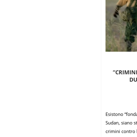
“CRIMIN
DU
Esistono “fonda
Sudan, siano s
crimini contro 