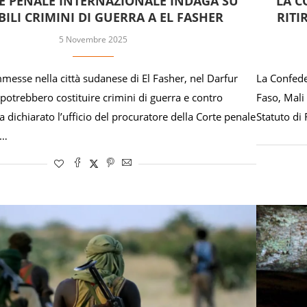
E PENALE INTERNAZIONALE INDAGA SU
LA C
BILI CRIMINI DI GUERRA A EL FASHER
RITI
5 Novembre 2025
messe nella città sudanese di El Fasher, nel Darfur
La Confede
 potrebbero costituire crimini di guerra e contro
Faso, Mali 
a dichiarato l’ufficio del procuratore della Corte penale
Statuto di
 …