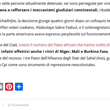
 le sette persone attualmente detenute, sei sono perseguite per vi
cana a rafforzare i meccanismi giudiziari continentali
, ribad
chadInfos
, la decisione giunge quattro giorni dopo un colloquio tel
Affari esteri ciadiano, Abdoulaye Sabre Fadoul, e il sottosegretario 
le la parte americana aveva espresso perplessità sul funzionamento
e del Ciad,
cresce il numero dei Paesi africani che hanno scelto di
nfatti effettivi anche i ritiri di Niger, Mali e Burkina Faso
,
e del recesso. I tre Paesi dell’Alleanza degli Stati del Sahel (Aes),
 Cpi come «uno strumento di repressione neocoloniale».
ebook
witter
Email
Pinterest
Condividi
0 commentI