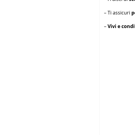
– Ti assicuri
p
–
Vivi e cond