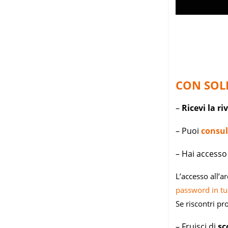
.
CON SOLI 
–
Ricevi la ri
– Puoi
consul
– Hai accesso 
L’accesso all’a
password in t
Se riscontri pr
– Fruisci di
sc