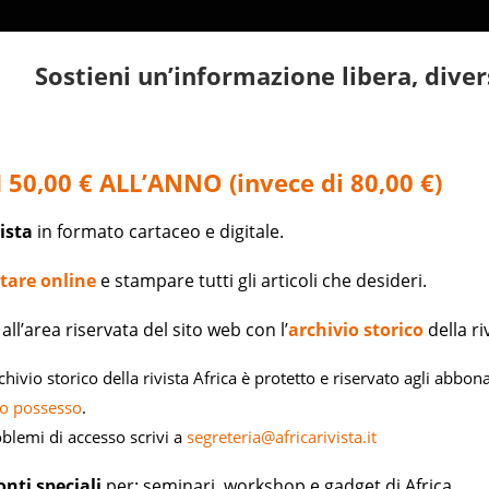
Sostieni un’informazione libera, divers
50,00 € ALL’ANNO (invece di 80,00 €)
vista
in formato cartaceo e digitale.
tare online
e stampare tutti gli articoli che desideri.
all’area riservata del sito web con l’
archivio storico
della ri
rchivio storico della rivista Africa è protetto e riservato agli abbo
uo possesso
.
oblemi di accesso scrivi a
segreteria@africarivista.it
onti speciali
per: seminari, workshop e gadget di Africa.