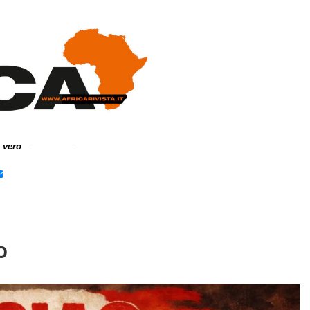
e vero
O