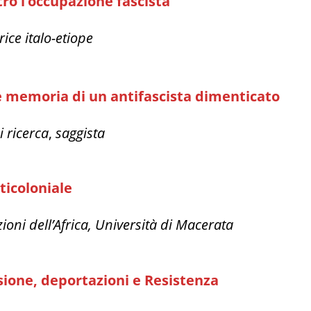
tro l’occupazione fascista
trice italo-etiope
a e memoria di un antifascista dimenticato
i ricerca
,
saggista
ticoloniale
uzioni dell’Africa, Università di Macerata
ssione, deportazioni e Resistenza