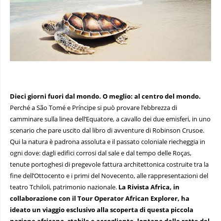
Dieci giorni fuori dal mondo. O meglio: al centro del mondo.
Perché a São Tomé e Príncipe si può provare l’ebbrezza di
camminare sulla linea dell’Equatore, a cavallo dei due emisferi, in uno
scenario che pare uscito dal libro di avventure di Robinson Crusoe.
Qui la natura è padrona assoluta e il passato coloniale riecheggia in
ogni dove: dagli edifici corrosi dal sale e dal tempo delle Roças,
tenute portoghesi di pregevole fattura architettonica costruite tra la
fine dell’Ottocento e i primi del Novecento, alle rappresentazioni del
teatro Tchiloli, patrimonio nazionale.
La Rivista Africa, in
collaborazione con il Tour Operator African Explorer, ha
ideato un viaggio esclusivo alla scoperta di questa piccola
nazione africana, stabile e accogliente, lontana dalle rotte del