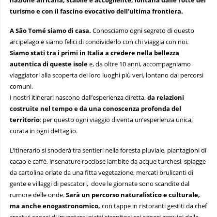
turismo e con il fascino evocativo dell’ultima frontiera.
A São Tomé siamo di casa.
Conosciamo ogni segreto di questo
arcipelago e siamo felici di condividerlo con chi viaggia con noi.
Siamo stati tra i primi in Italia a credere nella bellezza
autentica di queste isole
e, da oltre 10 anni, accompagniamo
viaggiatori alla scoperta dei loro luoghi più veri, lontano dai percorsi
comuni.
I nostri itinerari nascono dall’esperienza diretta,
da relazioni
costruite nel tempo e da una conoscenza profonda del
territorio
: per questo ogni viaggio diventa un’esperienza unica,
curata in ogni dettaglio.
L’itinerario si snoderà tra sentieri nella foresta pluviale, piantagioni di
cacao e caffè, insenature rocciose lambite da acque turchesi, spiagge
da cartolina orlate da una fitta vegetazione, mercati brulicanti di
gente e villaggi di pescatori, dove le giornate sono scandite dal
rumore delle onde.
Sarà un percorso naturalistico e culturale,
ma anche enogastronomico,
con tappe in ristoranti gestiti da chef
creativi capaci di inventarsi piatti strepitosi coi sapori genuini della