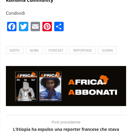
Condividi
Facebook
Twitter
Email
Pinterest
Condividi
KIZITO
NUBA
PODCAST
REPORTAGE
SUDAN
Post precedente
L’Etiopia ha espulso una reporter francese che stava