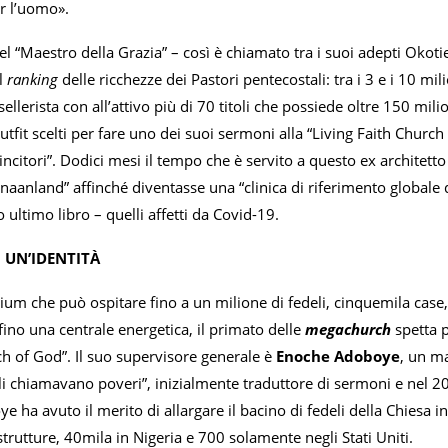
er l’uomo».
el “Maestro della Grazia” – così è chiamato tra i suoi adepti Okoti
l
ranking
delle ricchezze dei Pastori pentecostali: tra i 3 e i 10 mil
-sellerista con all’attivo più di 70 titoli che possiede oltre 150 mil
utfit scelti per fare uno dei suoi sermoni alla “Living Faith Chur
incitori”. Dodici mesi il tempo che è servito a questo ex architetto
aanland” affinché diventasse una “clinica di riferimento globale di
 ultimo libro – quelli affetti da Covid-19.
I UN’IDENTITÀ
um che può ospitare fino a un milione di fedeli, cinquemila case,
ino una centrale energetica, il primato delle
megachurch
spetta 
ch of God”. Il suo supervisore generale è
Enoche Adoboye
, un ma
 li chiamavano poveri”, inizialmente traduttore di sermoni e nel 
ha avuto il merito di allargare il bacino di fedeli della Chiesa in 
rutture, 40mila in Nigeria e 700 solamente negli Stati Uniti.