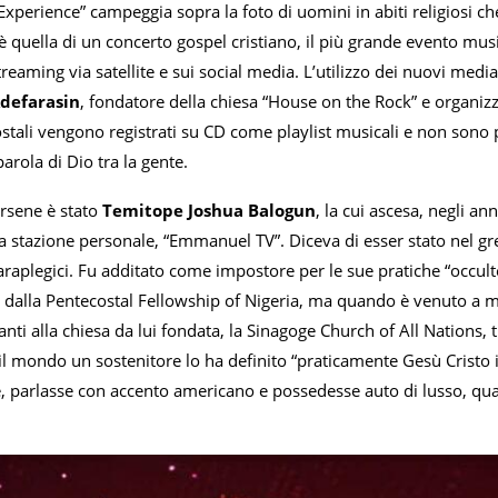
 Experience” campeggia sopra la foto di uomini in abiti religiosi ch
è quella di un concerto gospel cristiano, il più grande evento mus
reaming via satellite e sui social media. L’utilizzo dei nuovi medi
Adefarasin
, fondatore della chiesa “House on the Rock” e organizz
stali vengono registrati su CD come playlist musicali e non sono p
parola di Dio tra la gente.
irsene è stato
Temitope Joshua Balogun
, la cui ascesa, negli a
ua stazione personale, “Emmanuel TV”. Diceva di esser stato nel g
aplegici. Fu additato come impostore per le sue pratiche “occulte
e dalla Pentecostal Fellowship of Nigeria, ma quando è venuto a 
anti alla chiesa da lui fondata, la Sinagoge Church of All Nations, t
o il mondo un sostenitore lo ha definito “praticamente Gesù Crist
, parlasse con accento americano e possedesse auto di lusso, quatt