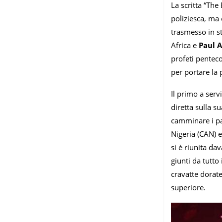
La scritta “The
poliziesca, ma 
trasmesso in st
Africa e
Paul 
profeti penteco
per portare la 
Il primo a serv
diretta sulla s
camminare i par
Nigeria (CAN) 
si è riunita dav
giunti da tutt
cravatte dorate
superiore.