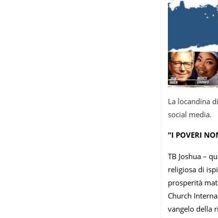
La locandina di
social media.
“I POVERI NO
TB Joshua – qu
religiosa di is
prosperità mate
Church Internat
vangelo della r