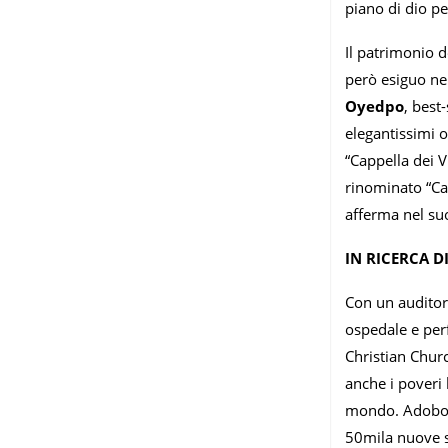
piano di dio p
Il patrimonio d
però esiguo ne
Oyedpo
, best
elegantissimi o
“Cappella dei V
rinominato “Can
afferma nel suo
IN RICERCA D
Con un auditori
ospedale e perf
Christian Chur
anche i poveri
mondo. Adoboye 
50mila nuove st