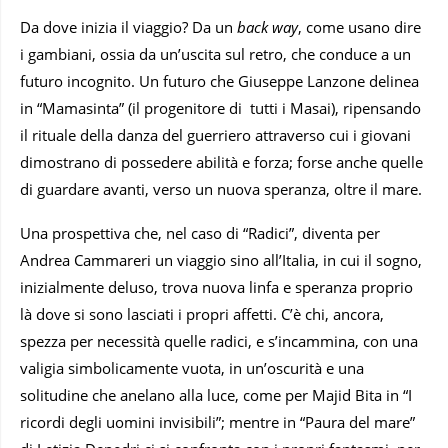
Da dove inizia il viaggio? Da un
back way
, come usano dire
i gambiani, ossia da un’uscita sul retro, che conduce a un
futuro incognito. Un futuro che Giuseppe Lanzone delinea
in “Mamasinta” (il progenitore di tutti i Masai), ripensando
il rituale della danza del guerriero attraverso cui i giovani
dimostrano di possedere abilità e forza; forse anche quelle
di guardare avanti, verso un nuova speranza, oltre il mare.
Una prospettiva che, nel caso di “Radici”, diventa per
Andrea Cammareri un viaggio sino all’Italia, in cui il sogno,
inizialmente deluso, trova nuova linfa e speranza proprio
là dove si sono lasciati i propri affetti. C’è chi, ancora,
spezza per necessità quelle radici, e s’incammina, con una
valigia simbolicamente vuota, in un’oscurità e una
solitudine che anelano alla luce, come per Majid Bita in “I
ricordi degli uomini invisibili”; mentre in “Paura del mare”