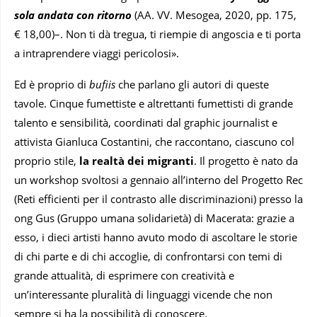
sola andata con ritorno
(AA. VV. Mesogea, 2020, pp. 175,
€ 18,00)–. Non ti dà tregua, ti riempie di angoscia e ti porta
a intraprendere viaggi pericolosi».
Ed è proprio di
bufiis
che parlano gli autori di queste
tavole. Cinque fumettiste e altrettanti fumettisti di grande
talento e sensibilità, coordinati dal graphic journalist e
attivista Gianluca Costantini, che raccontano, ciascuno col
proprio stile,
la realtà dei migranti
. Il progetto è nato da
un workshop svoltosi a gennaio all’interno del Progetto Rec
(Reti efficienti per il contrasto alle discriminazioni) presso la
ong Gus (Gruppo umana solidarietà) di Macerata: grazie a
esso, i dieci artisti hanno avuto modo di ascoltare le storie
di chi parte e di chi accoglie, di confrontarsi con temi di
grande attualità, di esprimere con creatività e
un’interessante pluralità di linguaggi vicende che non
sempre si ha la possibilità di conoscere.