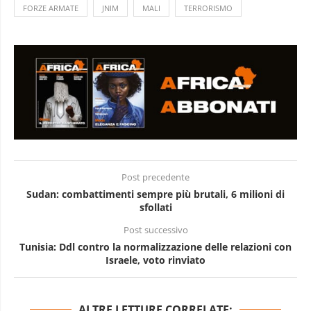
FORZE ARMATE
JNIM
MALI
TERRORISMO
Post precedente
Sudan: combattimenti sempre più brutali, 6 milioni di
sfollati
Post successivo
Tunisia: Ddl contro la normalizzazione delle relazioni con
Israele, voto rinviato
ALTRE LETTURE CORRELATE: