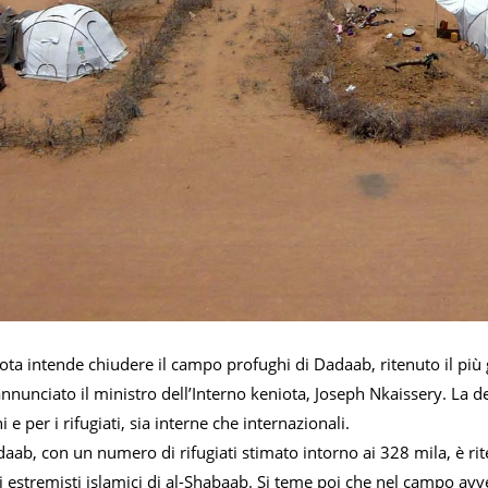
ota intende chiudere il campo profughi di Dadaab, ritenuto il più 
nnunciato il ministro dell’Interno keniota, Joseph Nkaissery. La d
i e per i rifugiati, sia interne che internazionali.
aab, con un numero di rifugiati stimato intorno ai 328 mila, è ri
 di estremisti islamici di al-Shabaab. Si teme poi che nel campo a