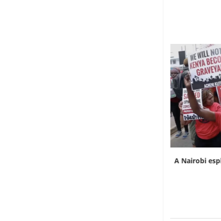
L’Uganda ha approvato l’invio di truppe a
A Nairobi esp
Gaza
7 Agosto 2026