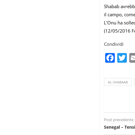
Shabab avrebbe 
il campo, come 
L’Onu ha sollec
(12/05/2016 F
Condividi
Fac
T
AL-SHABAAB
Post precedente
Senegal – Tens