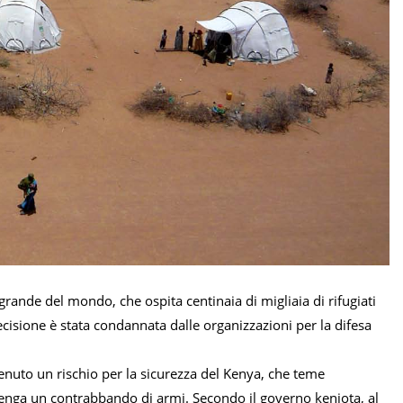
grande del mondo, che ospita centinaia di migliaia di rifugiati
ecisione è stata condannata dalle organizzazioni per la difesa
tenuto un rischio per la sicurezza del Kenya, che teme
vvenga un contrabbando di armi. Secondo il governo keniota, al