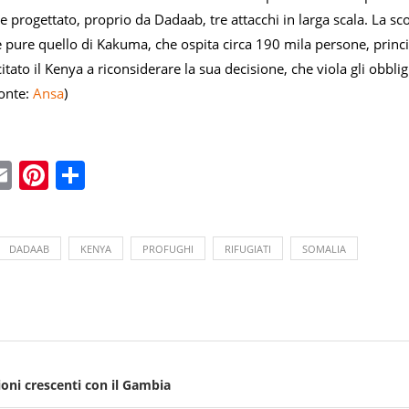
progettato, proprio da Dadaab, tre attacchi in larga scala. La sco
pure quello di Kakuma, che ospita circa 190 mila persone, princip
itato il Kenya a riconsiderare la sua decisione, che viola gli obblig
onte:
Ansa
)
ebook
witter
Email
Pinterest
Condividi
DADAAB
KENYA
PROFUGHI
RIFUGIATI
SOMALIA
ioni crescenti con il Gambia