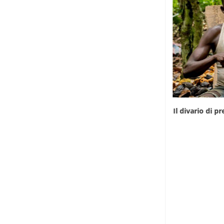
Infantino gioca la carta africana per salvare
Il divario di 
la...
7 Agosto 2026