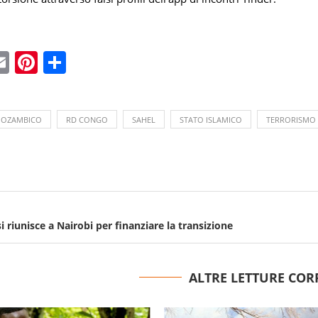
ebook
witter
Email
Pinterest
Condividi
OZAMBICO
RD CONGO
SAHEL
STATO ISLAMICO
TERRORISMO
si riunisce a Nairobi per finanziare la transizione
ALTRE LETTURE COR