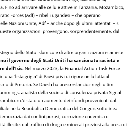
a. Fino ad arrivare alle cellule attive in Tanzania, Mozambico,
ratic Forces (Adf) – ribelli ugandesi – che operano
e Nazioni Unite, Adf – anche dopo gli ultimi attentati – si
i a queste organizzazioni provengono, sorprendentemente, dal
tegno dello Stato Islamico e di altre organizzazioni islamiste
no il governo degli Stati Uniti ha sanzionato società e
e dell’Isis.
Nel marzo 2023, la Financial Action Task Force
 una “lista grigia” di Paesi privi di rigore nella lotta al
rismo di Pretoria. Se Daesh ha preso «slancio» negli ultimi
Cummings, analista della società di consulenza privata Signal
 Mozambico» c’è stato un aumento dei «fondi provenienti dal
filiale nella Repubblica Democratica del Congo», sottolinea
 democrazia dai confini porosi, corruzione endemica e
 illecite: dal traffico di droga e minerali preziosi alla presa di