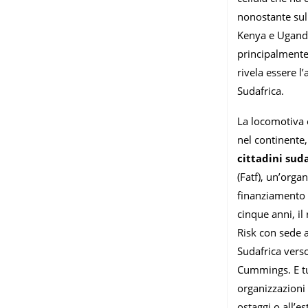
nonostante sull
Kenya e Uganda.
principalmente
rivela essere l
Sudafrica.
La locomotiva e
nel continente
cittadini suda
(Fatf), un’organ
finanziamento d
cinque anni, il
Risk con sede a
Sudafrica verso
Cummings. E tu
organizzazioni 
ostaggi o all’es