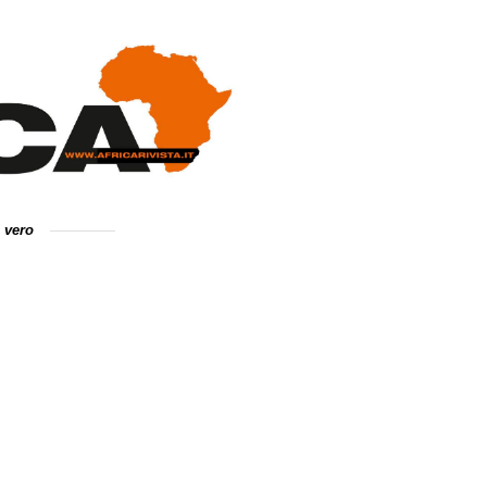
e vero