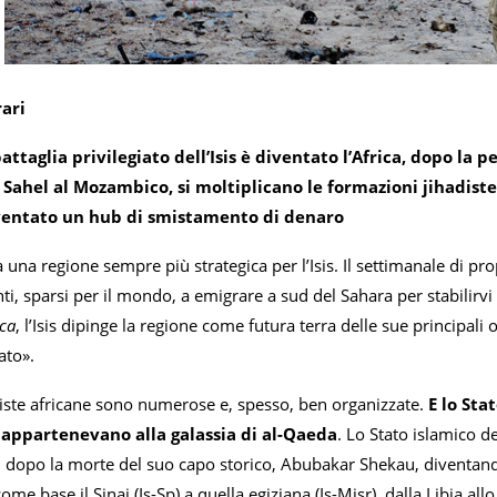
rari
battaglia privilegiato dell’Isis è diventato l’Africa, dopo la p
Sahel al Mozambico, si moltiplicano le formazioni jihadiste. 
iventato un hub di smistamento di denaro
a una regione sempre più strategica per l’Isis. Il settimanale di 
i, sparsi per il mondo, a emigrare a sud del Sahara per stabilirvi
ica
, l’Isis dipinge la regione come futura terra delle sue principali 
fato».
adiste africane sono numerose e, spesso, ben organizzate.
E lo Sta
 appartenevano alla galassia di al-Qaeda
. Lo Stato islamico de
opo la morte del suo capo storico, Abubakar Shekau, diventando la
come base il Sinai (Is-Sp) a quella egiziana (Is-Misr), dalla Libia al