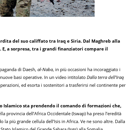
erdita del suo califfato tra Iraq e Siria. Dal Maghreb alla
E, a sorpresa, tra i grandi finanziatori compare il
propaganda di Daesh,
al-Naba
, in più occasioni ha incoraggiato i
 nuove basi operative. In un video intitolato
Dalla terra dell’Iraq
operazioni, ed esorta i sostenitori a trasferirsi nel continente per
to Islamico sta prendendo il comando di formazioni che,
lla provincia dell’Africa Occidentale (Iswap) ha preso l’eredità
 più grande cellula dell’Isis in Africa. Ve ne sono altre. Dalla
lo Stato Islamico del Grande Sahara (Isgs) alla Somalia,