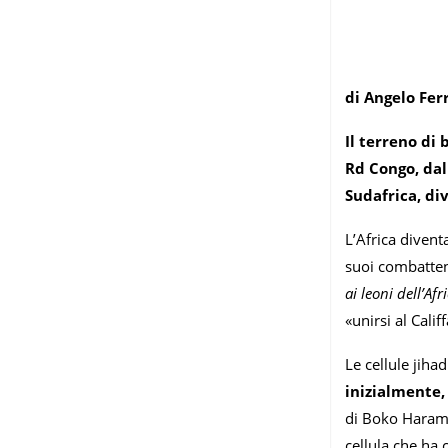
di Angelo Fer
Il terreno di 
Rd Congo, dal 
Sudafrica, d
L’Africa divent
suoi combattent
ai leoni dell’Afr
«unirsi al Calif
Le cellule jih
inizialmente,
di Boko Haram d
cellula che ha 