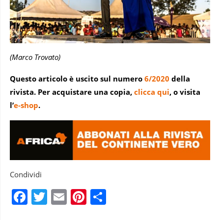
(Marco Trovato)
Questo articolo è uscito sul numero
6/2020
della
rivista. Per acquistare una copia,
clicca qui
, o visita
l’
e-shop
.
Condividi
Facebook
Twitter
Email
Pinterest
Condividi