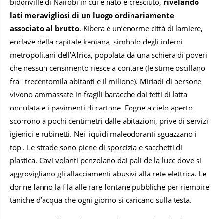
bidonville di Nairobi in cui è nato e cresciuto,
rivelando
lati meravigliosi di un luogo ordinariamente
associato al brutto
. Kibera è un’enorme città di lamiere,
enclave della capitale keniana, simbolo degli inferni
metropolitani dell’Africa, popolata da una schiera di poveri
che nessun censimento riesce a contare (le stime oscillano
fra i trecentomila abitanti e il milione). Miriadi di persone
vivono ammassate in fragili baracche dai tetti di latta
ondulata e i pavimenti di cartone. Fogne a cielo aperto
scorrono a pochi centimetri dalle abitazioni, prive di servizi
igienici e rubinetti. Nei liquidi maleodoranti sguazzano i
topi. Le strade sono piene di sporcizia e sacchetti di
plastica. Cavi volanti penzolano dai pali della luce dove si
aggrovigliano gli allacciamenti abusivi alla rete elettrica. Le
donne fanno la fila alle rare fontane pubbliche per riempire
taniche d’acqua che ogni giorno si caricano sulla testa.