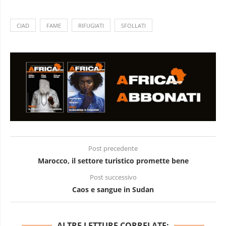
CIAD
FAME
RIFUGIATI
SFOLLATI
Post precedente
Marocco, il settore turistico promette bene
Post successivo
Caos e sangue in Sudan
ALTRE LETTURE CORRELATE: