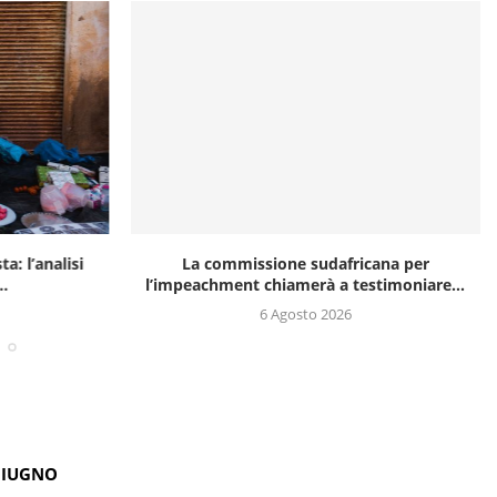
a: l’analisi
La commissione sudafricana per
..
l’impeachment chiamerà a testimoniare...
6 Agosto 2026
GIUGNO