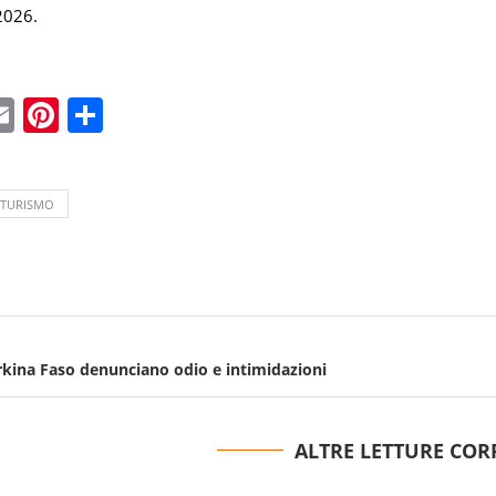
 2026.
ebook
witter
Email
Pinterest
Condividi
TURISMO
rkina Faso denunciano odio e intimidazioni
ALTRE LETTURE COR