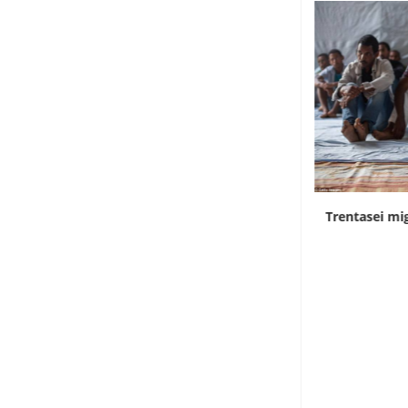
Rd Congo, Kinshasa in allerta per i contagi...
Trentasei mig
7 Agosto 2026