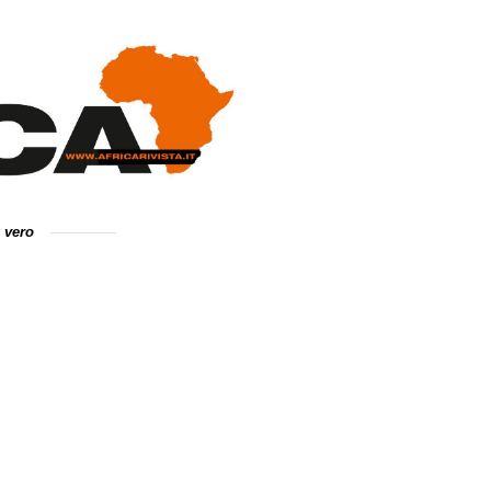
e vero