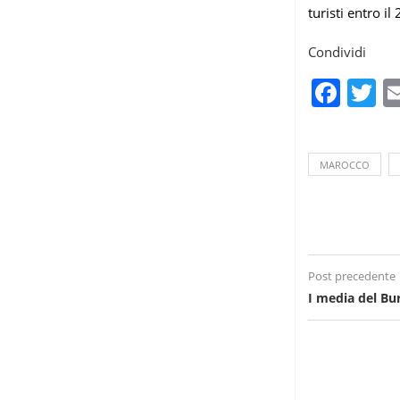
turisti entro il
Condividi
Fac
T
MAROCCO
Post precedente
I media del Bu