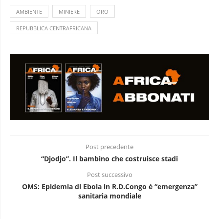
AMBIENTE
MINIERE
ORO
REPUBBLICA CENTRAFRICANA
Post precedente
“Djodjo”. Il bambino che costruisce stadi
Post successivo
OMS: Epidemia di Ebola in R.D.Congo è “emergenza”
sanitaria mondiale