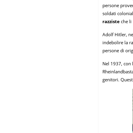
persone proveni
soldati colonia
razziste
che li
Adolf Hitler, 
indebolire la r
persone di orig
Nel 1937, con l
Rheinlandbasta
genitori. Ques