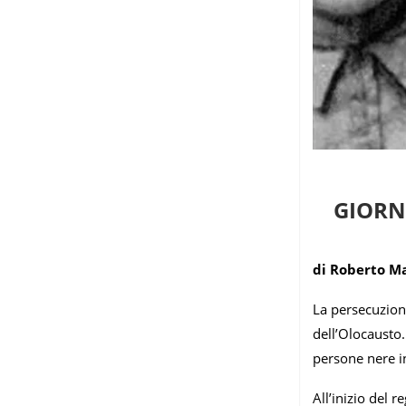
GIORN
di Roberto Ma
La persecuzione
dell’Olocausto.
persone nere in
All’inizio del