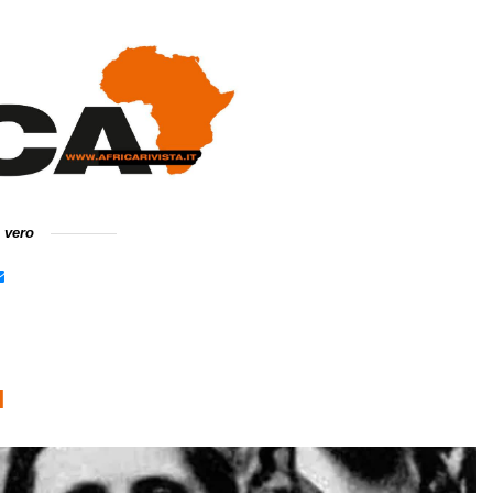
e vero
I