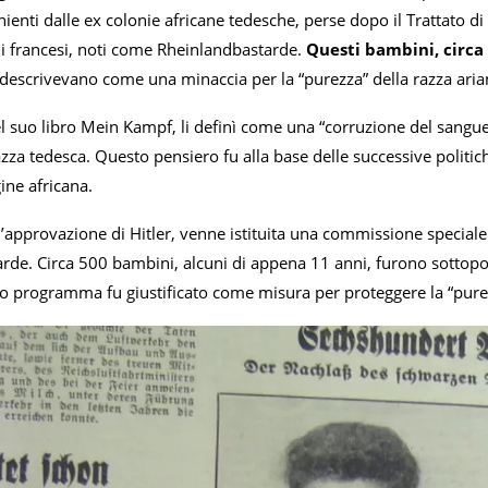
enti dalle ex colonie africane tedesche, perse dopo il Trattato di 
li francesi, noti come Rheinlandbastarde.
Questi bambini, circa
 descrivevano come una minaccia per la “purezza” della razza aria
nel suo libro Mein Kampf, li definì come una “corruzione del sangu
azza tedesca. Questo pensiero fu alla base delle successive politic
ine africana.
’approvazione di Hitler, venne istituita una commissione speciale 
rde. Circa 500 bambini, alcuni di appena 11 anni, furono sottopo
to programma fu giustificato come misura per proteggere la “purez