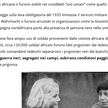
e africane o furono esibiti nei cosiddetti “zoo umani” come quello 
egge sulla leva obbligatoria del 1935 limitasse il servizio militare
 Wehrmacht o furono arruolati in organizzazioni come la Gioventù H
pagna nordafricana portò alla presenza di persone nere nelle uni
cese fece ampio uso di soldati provenienti dalle colonie africane 
0, circa 120.000 soldati africani furono fatti prigionieri dai tedes
olti comandanti tedeschi separarono i prigionieri neri dai bianch
i guerra neri, segregati nei campi, subirono condizioni peggi
a prigionia.