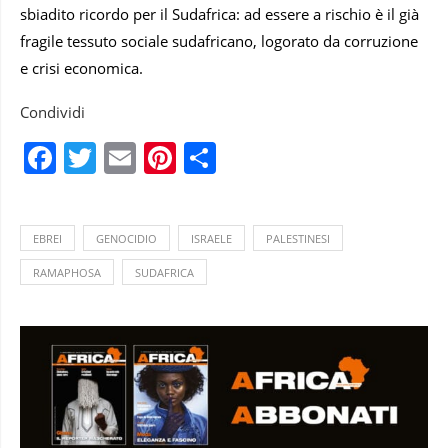
sbiadito ricordo per il Sudafrica: ad essere a rischio è il già
fragile tessuto sociale sudafricano, logorato da corruzione
e crisi economica.
Condividi
Facebook
Twitter
Email
Pinterest
Condividi
EBREI
GENOCIDIO
ISRAELE
PALESTINESI
RAMAPHOSA
SUDAFRICA