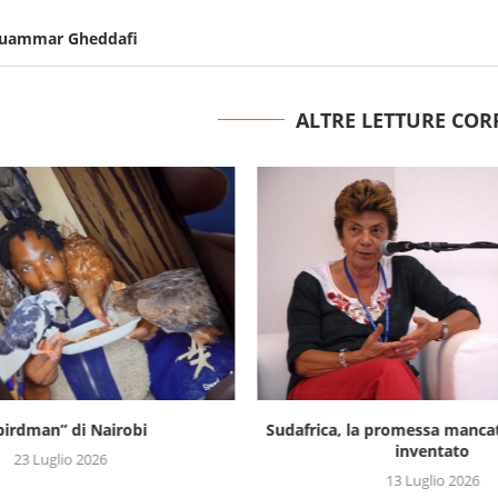
Muammar Gheddafi
ALTRE LETTURE COR
“birdman” di Nairobi
Sudafrica, la promessa mancat
inventato
23 Luglio 2026
13 Luglio 2026