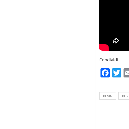
Condividi
Fac
T
BENIN
BUR