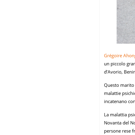
Grégoire Aho
un piccolo gran
d’Avorio, Beni
Questo marito e
malattie psichi
incatenano con 
La malattia psi
Novanta del Nov
persone rese fr