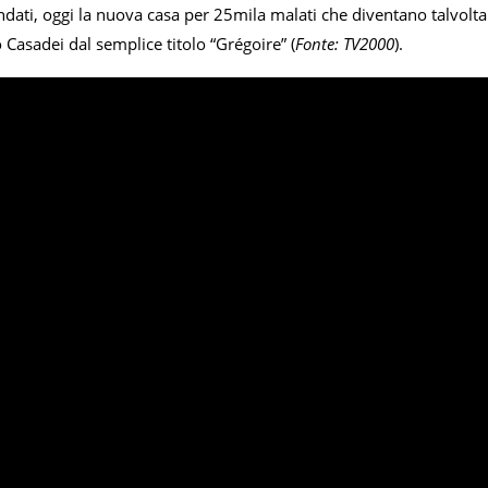
ondati, oggi la nuova casa per 25mila malati che diventano talvolta g
Casadei dal semplice titolo “Grégoire” (
Fonte: TV2000
).