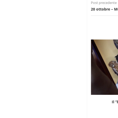
Post precedente
20 ottobre – 
Dentro la discarica keniana di Dandora
Il 
26 Luglio 2026