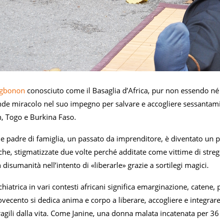
ngbonon
conosciuto come il Basaglia d’Africa, pur non essendo né
de miracolo nel suo impegno per salvare e accogliere sessantamila 
n, Togo e Burkina Faso.
 padre di famiglia, un passato da imprenditore, è diventato un pala
che, stigmatizzate due volte perché additate come vittime di stre
disumanità nell’intento di «liberarle» grazie a sortilegi magici.
chiatrica in vari contesti africani significa emarginazione, catene, 
ecento si dedica anima e corpo a liberare, accogliere e integrare
agili dalla vita. Come Janine, una donna malata incatenata per 36 