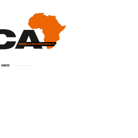
e vero