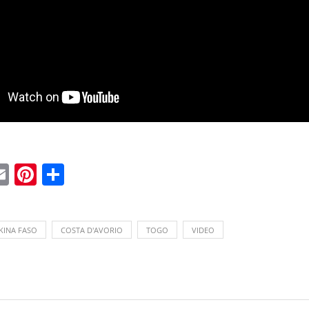
ebook
witter
Email
Pinterest
Condividi
KINA FASO
COSTA D'AVORIO
TOGO
VIDEO