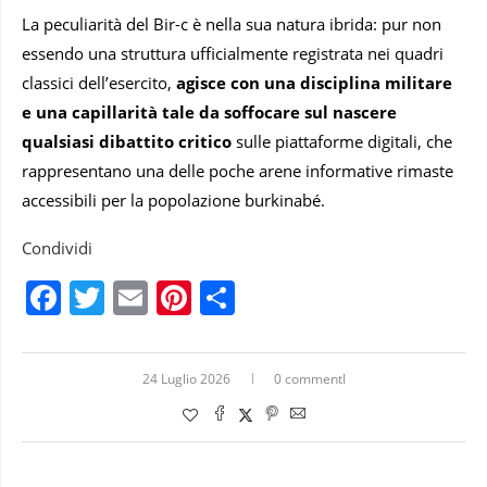
La peculiarità del Bir-c è nella sua natura ibrida: pur non
essendo una struttura ufficialmente registrata nei quadri
classici dell’esercito,
agisce con una disciplina militare
e una capillarità tale da soffocare sul nascere
qualsiasi dibattito critico
sulle piattaforme digitali, che
rappresentano una delle poche arene informative rimaste
accessibili per la popolazione burkinabé.
Condividi
Facebook
Twitter
Email
Pinterest
Condividi
24 Luglio 2026
0 commentI