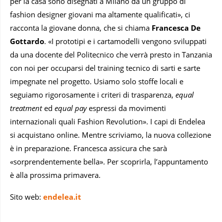
per la casa sono disegnati a Milano da un gruppo di
fashion designer giovani ma altamente qualificati», ci
racconta la giovane donna, che si chiama
Francesca De
Gottardo
. «I prototipi e i cartamodelli vengono sviluppati
da una docente del Politecnico che verrà presto in Tanzania
con noi per occuparsi del training tecnico di sarti e sarte
impegnate nel progetto. Usiamo solo stoffe locali e
seguiamo rigorosamente i criteri di trasparenza,
equal
treatment
ed
equal pay
espressi da movimenti
internazionali quali Fashion Revolution». I capi di Endelea
si acquistano online. Mentre scriviamo, la nuova collezione
è in preparazione. Francesca assicura che sarà
«sorprendentemente bella». Per scoprirla, l’appuntamento
è alla prossima primavera.
Sito web:
endelea.it