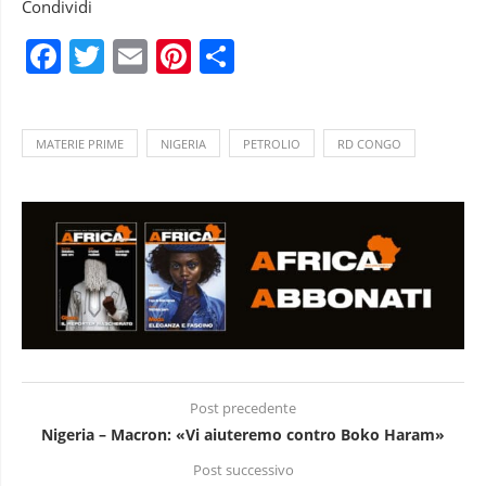
Condividi
Facebook
Twitter
Email
Pinterest
Condividi
MATERIE PRIME
NIGERIA
PETROLIO
RD CONGO
Post precedente
Nigeria – Macron: «Vi aiuteremo contro Boko Haram»
Post successivo