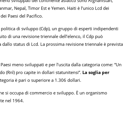
eno sviluppati del continente asiatico sono Afghanistan,
ar, Nepal, Timor Est e Yemen. Haiti è l’unico Lcd dei
dei Paesi del Pacifico.
 politica di sviluppo (Cdp), un gruppo di esperti indipendenti
ito di una revisione triennale dell’elenco, il Cdp può
a dallo status di Lcd. La prossima revisione triennale è prevista
dei Paesi meno sviluppati e per l’uscita dalla categoria come: “Un
o (Rnl) pro capite in dollari statunitensi”.
La soglia per
categoria è pari o superiore a 1.306 dollari.
 che si occupa di commercio e sviluppo. È un organismo
ite nel 1964.