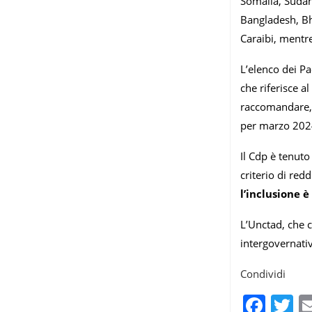
Somalia, Sudan
Bangladesh, Bh
Caraibi, mentre
L’elenco dei Pa
che riferisce a
raccomandare, n
per marzo 202
Il Cdp è tenuto
criterio di red
l’inclusione è
L’Unctad, che 
intergovernati
Condividi
Fac
T