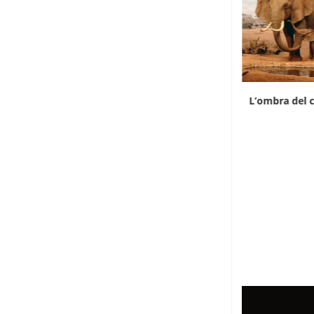
Il divario di prezzo riaccende il contrabbando
L’ombra del c
di...
7 Agosto 2026