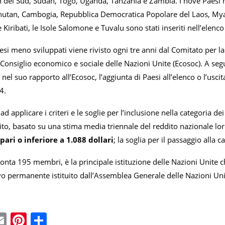
 del Sud, Sudan, Togo, Uganda, Tanzania e Zambia. I nove Paesi m
utan, Cambogia, Repubblica Democratica Popolare del Laos, Myanm
 Kiribati, le Isole Salomone e Tuvalu sono stati inseriti nell’elenco 
esi meno sviluppati viene rivisto ogni tre anni dal Comitato per la
l Consiglio economico e sociale delle Nazioni Unite (Ecosoc). A segu
el suo rapporto all’Ecosoc, l’aggiunta di Paesi all’elenco o l’uscit
4.
 ad applicare i criteri e le soglie per l’inclusione nella categoria 
dito, basato su una stima media triennale del reddito nazionale lord
 pari o inferiore a 1.088 dollari
; la soglia per il passaggio alla 
conta 195 membri, è la principale istituzione delle Nazioni Unite
vo permanente istituito dall’Assemblea Generale delle Nazioni Un
ebook
witter
Email
Pinterest
Condividi