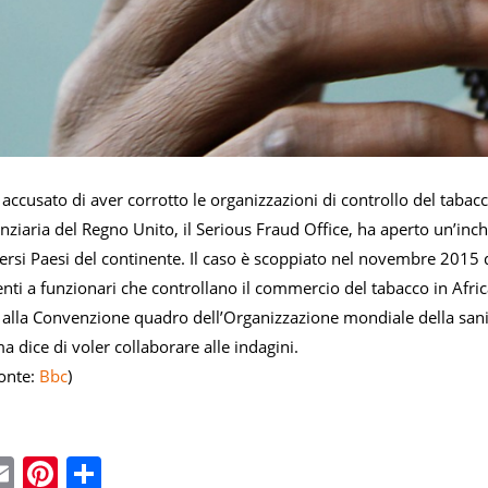
 accusato di aver corrotto le organizzazioni di controllo del tabacc
anziaria del Regno Unito, il Serious Fraud Office, ha aperto un’inc
versi Paesi del continente. Il caso è scoppiato nel novembre 201
nti a funzionari che controllano il commercio del tabacco in Africa
 alla Convenzione quadro dell’Organizzazione mondiale della sani
ma dice di voler collaborare alle indagini.
onte:
Bbc
)
ebook
witter
Email
Pinterest
Condividi