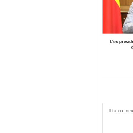
Dieci cinesi a processo in Mali per l’apertura...
L’ex presid
d
8 Agosto 2026