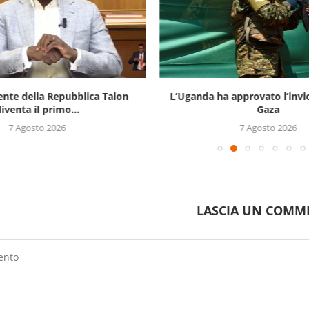
ente della Repubblica Talon
L’Uganda ha approvato l’invi
iventa il primo...
Gaza
7 Agosto 2026
7 Agosto 2026
LASCIA UN COMM