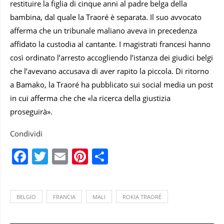
restituire la figlia di cinque anni al padre belga della
bambina, dal quale la Traoré è separata. Il suo avvocato
afferma che un tribunale maliano aveva in precedenza
affidato la custodia al cantante. I magistrati francesi hanno
così ordinato l’arresto accogliendo l’istanza dei giudici belgi
che l’avevano accusava di aver rapito la piccola. Di ritorno
a Bamako, la Traoré ha pubblicato sui social media un post
in cui afferma che che «la ricerca della giustizia
proseguirà».
Condividi
Facebook
Twitter
Email
Pinterest
Condividi
BELGIO
FRANCIA
MALI
ROKIA TRAORÉ