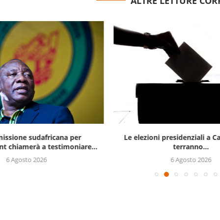
ALTRE LETTURE COR
issione sudafricana per
Le elezioni presidenziali a C
t chiamerà a testimoniare...
terranno...
6 Agosto 2026
6 Agosto 2026