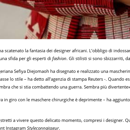
ha scatenato la fantasia dei designer africani. L’obbligo di indos
na sfida per gli esperti di
fashion
. Gli stilisti si sono sbizzarriti,
geriana Sefiya Diejomaoh ha disegnato e realizzato una mascheri
casse lo stile – ha detto all’agenzia di stampa Reuters -. Quando
mbra che si stia combattendo una guerra. Sembra più divertente»
va in giro con le maschere chirurgiche è deprimente – ha aggiunto 
ostretti a vivere questo delicato momento, compresi i designer. 
ount Instagram
Styleconnaisseur
.