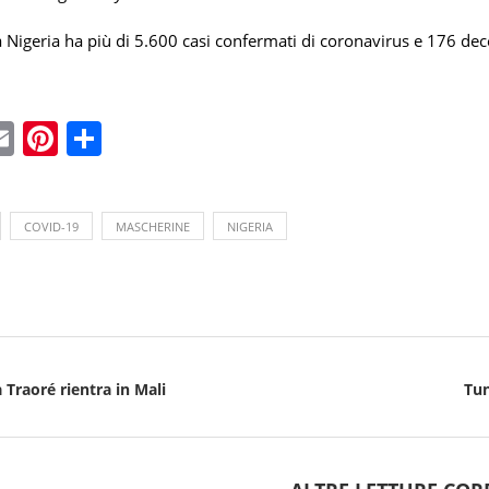
 Nigeria ha più di 5.600 casi confermati di coronavirus e 176 dece
ebook
witter
Email
Pinterest
Condividi
COVID-19
MASCHERINE
NIGERIA
 Traoré rientra in Mali
Tun