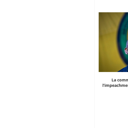
Marocco, la crescita non basta: l’analisi
La comm
economica dietro...
l’impeachmen
6 Agosto 2026