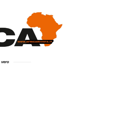
e vero