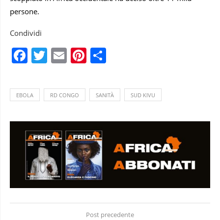
persone.
Condividi
Facebook
Twitter
Email
Pinterest
Condividi
EBOLA
RD CONGO
SANITÀ
SUD KIVU
Post precedente