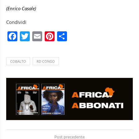
(Enrico Casale)
Condividi
Facebook
Twitter
Email
Pinterest
Condividi
COBALTO
RD CONGO
Post precedente