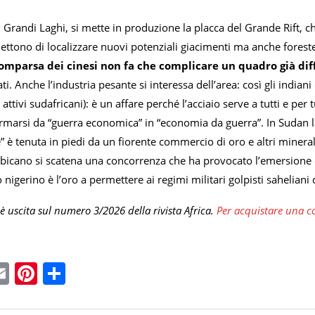
 Grandi Laghi, si mette in produzione la placca del Grande Rift, c
mettono di localizzare nuovi potenziali giacimenti ma anche foreste 
omparsa dei cinesi non fa che complicare un quadro già diff
ati. Anche l’industria pesante si interessa dell’area: così gli indian
 attivi sudafricani): è un affare perché l’acciaio serve a tutti e p
rmarsi da “guerra economica” in “economia da guerra”. In Sudan la 
le” è tenuta in piedi da un fiorente commercio di oro e altri minera
icano si scatena una concorrenza che ha provocato l’emersione d
 nigerino è l’oro a permettere ai regimi militari golpisti saheliani 
è uscita sul numero 3/2026 della rivista Africa.
Per acquistare una co
ebook
witter
Email
Pinterest
Condividi