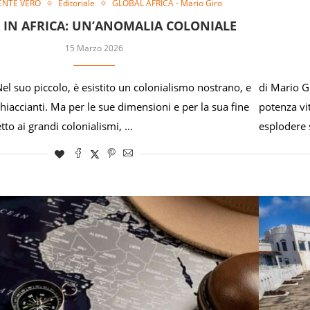
ENTE VERO
Editoriale
GLOBAL AFRICA - Mario Giro
A IN AFRICA: UN’ANOMALIA COLONIALE
15 Marzo 2026
el suo piccolo, è esistito un colonialismo nostrano, e
di Mario Gi
iaccianti. Ma per le sue dimensioni e per la sua fine
potenza vi
etto ai grandi colonialismi, …
esplodere 