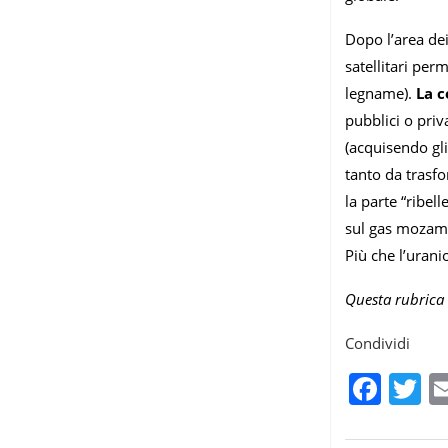
Dopo l’area dei
satellitari per
legname).
La c
pubblici o priv
(acquisendo gli
tanto da trasfo
la parte “ribel
sul gas mozamb
Più che l’uranio
Questa rubrica 
Condividi
Fac
T