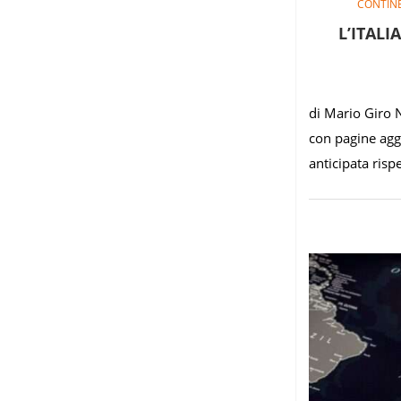
CONTIN
L’ITALI
di Mario Giro N
con pagine aggh
anticipata risp