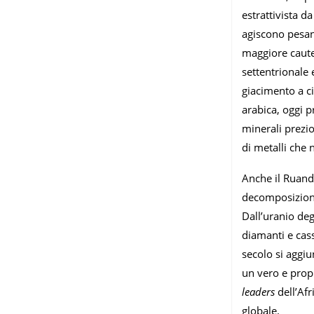
estrattivista d
agiscono pesant
maggiore cautel
settentrionale
giacimento a c
arabica, oggi p
minerali prezio
di metalli che
Anche il Ruanda
decomposizione d
Dall’uranio deg
diamanti e cass
secolo si aggiu
un vero e prop
leaders
dell’Af
globale.