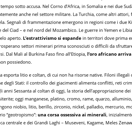
a tempo sotto accusa. Nel Corno d’Africa, in Somalia e nei due Su
emente anche nel settore militare. La Turchia, come altri attori, 
a. Segnali di frammentazione emergono in regioni come i due Kivu,
 e del Ciad – e nel nord del Mozambico. Le guerre in Yemen e Libi
ielo aperto.
L’estrattivismo si espande
in territori dove prima 
rosperano settori minerari prima sconosciuti o difficili da sfruttare;
si. Dal Mali al Burkina Faso fino all’Etiopia,
l’oro africano arriv
 non possiedono.
 esporta litio e coltan, di cui non ha risorse native. Filoni illegali
egli Stati: il controllo dei giacimenti alimenta conflitti, reti crimi
li anni Sessanta al coltan di oggi, la storia dell’appropriazione dei
iterite; oggi manganese, platino, cromo, rame, quarzo, alluminio,
ngono niobio, litio, berillo, zirconio, nickel, palladio, mercurio, 
rio “geotropismo”:
una corsa ossessiva ai minerali
, inizialmen
rica centrale e dei Grandi Laghi – Museveni, Kagame, Meles Zenaw