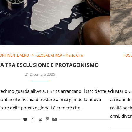
ONTINENTE VERO
GLOBAL AFRICA - Mario Giro
FOC
CA TRA ESCLUSIONE E PROTAGONISMO
21 Dicembre 2025
echino guarda all’Asia, i Brics arrancano, l’Occidente è
di Mario Gi
l continente rischia di restare ai margini della nuova
africani di
errore delle potenze globali è credere che …
realtà soc
anni, dive