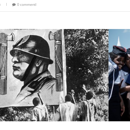
6
0 commentI