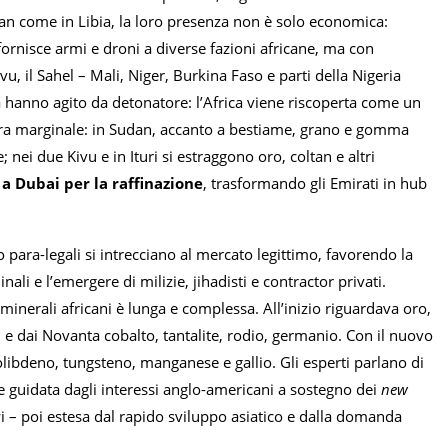
dan come in Libia, la loro presenza non è solo economica:
fornisce armi e droni a diverse fazioni africane, ma con
 il Sahel – Mali, Niger, Burkina Faso e parti della Nigeria
a hanno agito da detonatore: l’Africa viene riscoperta come un
era marginale: in Sudan, accanto a bestiame, grano e gomma
 nei due Kivu e in Ituri si estraggono oro, coltan e altri
a a Dubai per la raffinazione
, trasformando gli Emirati in hub
 o para-legali si intrecciano al mercato legittimo, favorendo la
nali e l’emergere di milizie, jihadisti e contractor privati.
 minerali africani è lunga e complessa. All’inizio riguardava oro,
 e dai Novanta cobalto, tantalite, rodio, germanio. Con il nuovo
molibdeno, tungsteno, manganese e gallio. Gli esperti parlano di
te guidata dagli interessi anglo-americani a sostegno dei
new
i
– poi estesa dal rapido sviluppo asiatico e dalla domanda