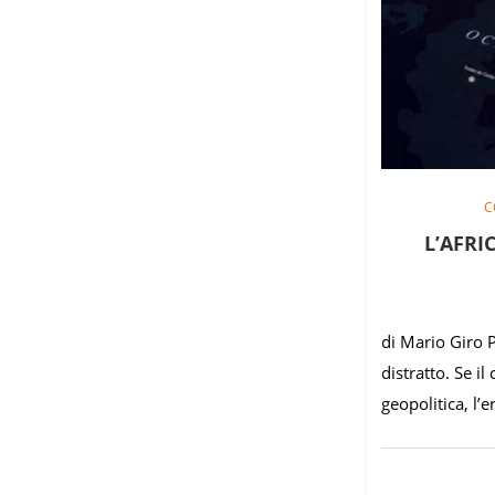
C
L’AFRI
di Mario Giro P
distratto. Se i
geopolitica, l’