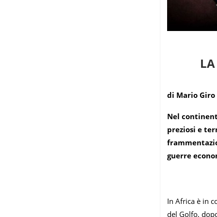
LA
di Mario Giro
Nel continent
preziosi e ter
frammentazion
guerre econ
In Africa è in
del Golfo, dopo