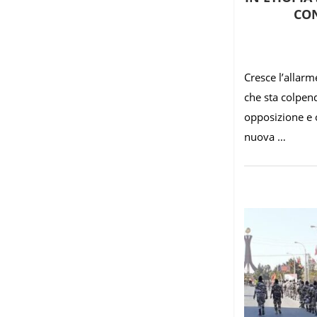
CON
Cresce l’allar
che sta colpendo
opposizione e 
nuova …