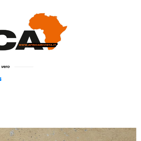
e vero