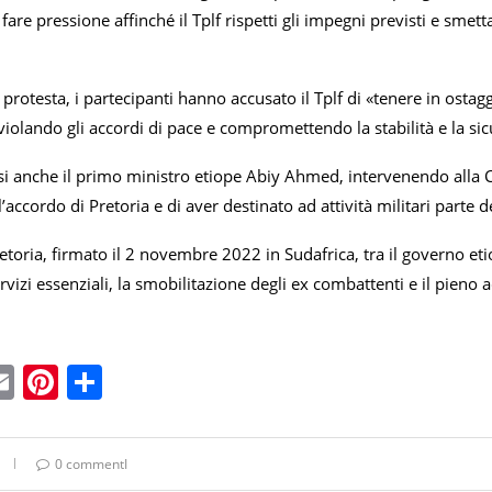
è fare pressione affinché il Tplf rispetti gli impegni previsti e smet
 protesta, i partecipanti hanno accusato il Tplf di «tenere in ostag
iolando gli accordi di pace e compromettendo la stabilità e la sicu
rsi anche il primo ministro etiope Abiy Ahmed, intervenendo alla C
l’accordo di Pretoria e di aver destinato ad attività militari parte d
etoria, firmato il 2 novembre 2022 in Sudafrica, tra il governo etiop
rvizi essenziali, la smobilitazione degli ex combattenti e il pieno a
ebook
witter
Email
Pinterest
Condividi
0 commentI