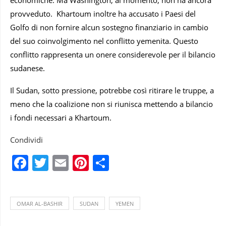
economiche. Ma Washington, al momento, non ha ancora
provveduto. Khartoum inoltre ha accusato i Paesi del
Golfo di non fornire alcun sostegno finanziario in cambio
del suo coinvolgimento nel conflitto yemenita. Questo
conflitto rappresenta un onere considerevole per il bilancio
sudanese.
Il Sudan, sotto pressione, potrebbe così ritirare le truppe, a
meno che la coalizione non si riunisca mettendo a bilancio
i fondi necessari a Khartoum.
Condividi
Facebook
Twitter
Email
Pinterest
Condividi
OMAR AL-BASHIR
SUDAN
YEMEN