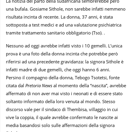
La notizia del parto della sudafricana sembrerebbe però
una bufala. Gosiame Sithole, non sarebbe infatti nemmeno
risultata incinta di recente. La donna, 37 anni, è stata
sottoposta a test medici e ad una valutazione psichiatrica
tramite trattamento sanitario obbligatorio (Tso). .
Nessuno ad oggi avrebbe infatti visto i 10 gemelli. L’unica
prova è una foto della donna incinta che potrebbe però
riferirsi ad una precedente gravidanza: la signora Sithole è
infatti madre di due gemelli, che oggi hanno 6 anni.
Persino il compagno della donna, Tebogo Tsotetsi, fonte
citata dal
Pretoria News
al momento della “nascita”, avrebbe
affermato di non aver mai visto i neonati e di essere stato
soltanto informato della loro venuta al mondo. Stesso
discorso vale per il sindaco di Thembisa, villaggio in cui
vive la coppia, il quale avrebbe confermato le nascite ai
media basandosi solo sulle affermazioni della signora