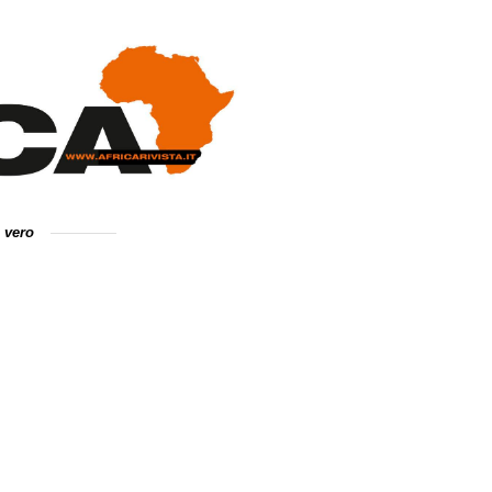
e vero