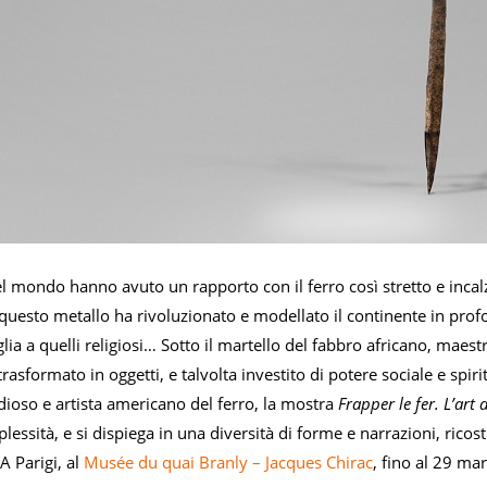
l mondo hanno avuto un rapporto con il ferro così stretto e incal
questo metallo ha rivoluzionato e modellato il continente in profon
glia a quelli religiosi… Sotto il martello del fabbro africano, maest
 trasformato in oggetti, e talvolta investito di potere sociale e spi
dioso e artista americano del ferro, la mostra
Frapper le fer. L’art 
lessità, e si dispiega in una diversità di forme e narrazioni, ricos
 A Parigi, al
Musée du quai Branly – Jacques Chirac
, fino al 29 ma