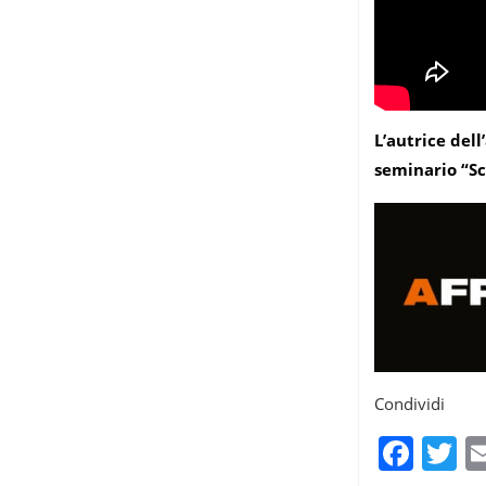
L’autrice del
seminario “Sc
Condividi
Fac
T