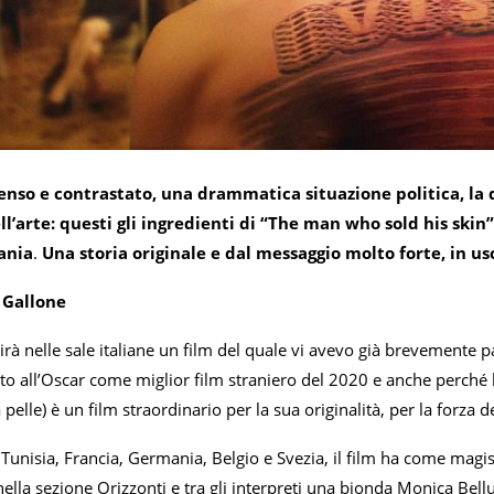
nso e contrastato, una drammatica situazione politica, la d
l’arte: questi gli ingredienti di “The man who sold his skin
ania
.
Una storia originale e dal messaggio molto forte, in usc
Gallone
cirà nelle sale italiane un film del quale vi avevo già brevemente p
to all’Oscar come miglior film straniero del 2020 e anche perch
 pelle) è un film straordinario per la sua originalità, per la forz
Tunisia, Francia, Germania, Belgio e Svezia, il film ha come magi
nella sezione Orizzonti e tra gli interpreti una bionda Monica Bellu