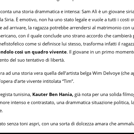
conta una storia drammatica e intensa: Sam Alì è un giovane sirian
la Siria. È emotivo, non ha uno stato legale e vuole a tutti i cost
se ad arrivare, la ragazza potrebbe arrendersi al matrimonio con u
ericano, con il quale conclude uno strano accordo che cambierà pe
efistofelico come si definisce lui stesso, trasforma infatti il raga
ndolo così un quadro vivente
. Il giovane in un primo moment
ento del suo tentativo di libertà.
ira ad una storia vera quella dell’artista belga Wim Delvoye (che
pera d’arte vivente intitolata “Tim”.
egista tunisina,
Kauter Ben Hania,
già nota per una solida filmogr
more intenso e contrastato, una drammatica situazione politica, la
e.
ntato senza toni aspri, con una sorta di dolcezza amara che ammali