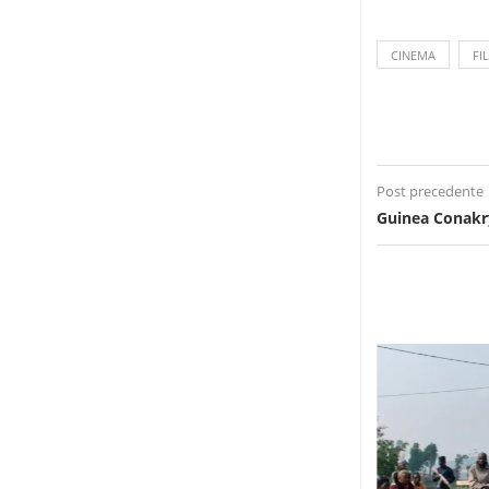
CINEMA
FI
Post precedente
Guinea Conakr