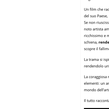
Un film che rac
del suo Paese, 
Se non riuscis
noto artista am
ricchissimo e m
schiena,
rende
scopre il fallim
La trama si isp
rendendolo un’o
La coraggiosa r
elementi: un a
mondo dell’art
Il tutto racco