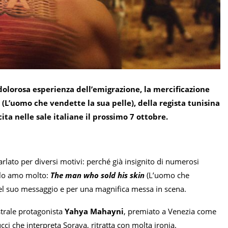
olorosa esperienza dell’emigrazione, la mercificazione
” (L’uomo che vendette la sua pelle),
della regista tunisina
ita nelle sale italiane il prossimo 7 ottobre.
arlato per diversi motivi: perché già insignito di numerosi
é lo amo molto:
The man who sold his skin
(L’uomo che
a del suo messaggio e per una magnifica messa in scena.
strale protagonista
Yahya Mahayni
, premiato a Venezia come
cci che interpreta Soraya, ritratta con molta ironia.