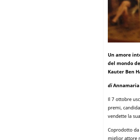
Un amore inte
del mondo del
Kauter Ben H
di
Annamaria 
Il 7 ottobre us
premi, candida
vendette la sua
Coprodotto da 
miglior attore 