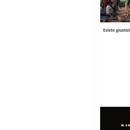
Cinema, con “Clarissa” Virginia Woolf parla
Esiste giustizi
nigeriano
3 Giugno 2026