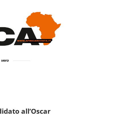
e vero
didato all’Oscar