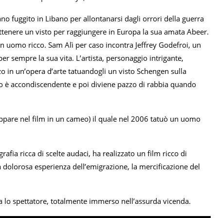
o fuggito in Libano per allontanarsi dagli orrori della guerra
i ottenere un visto per raggiungere in Europa la sua amata Abeer.
n uomo ricco. Sam Alì per caso incontra Jeffrey Godefroi, un
r sempre la sua vita. L’artista, personaggio intrigante,
zzo in un’opera d’arte tatuandogli un visto Schengen sulla
o è accondiscendente e poi diviene pazzo di rabbia quando
 appare nel film in un cameo) il quale nel 2006 tatuò un uomo
afia ricca di scelte audaci, ha realizzato un film ricco di
 dolorosa esperienza dell’emigrazione, la mercificazione del
a lo spettatore, totalmente immerso nell’assurda vicenda.