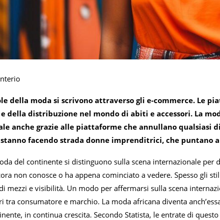
nterio
le della moda si scrivono attraverso gli e-commerce. Le pi
 e della distribuzione nel mondo di abiti e accessori. La 
ale anche grazie alle piattaforme che annullano qualsiasi d
 stanno facendo strada donne imprenditrici, che puntano a r
oda del continente si distinguono sulla scena internazionale per di
cora non conosce o ha appena cominciato a vedere. Spesso gli stil
i mezzi e visibilità. Un modo per affermarsi sulla scena internaz
i tra consumatore e marchio. La moda africana diventa anch’essa pi
inente, in continua crescita. Secondo Statista, le entrate di ques