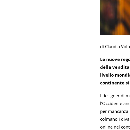
di Claudia Volo
Le nuove rego
della vendita
livello mondi
continente si
I designer di m
l’Occidente an
per mancanza d
colmano i divar
online nel cont