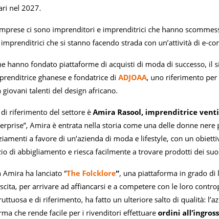
lari nel 2027.
imprese ci sono imprenditori e imprenditrici che hanno scommess
imprenditrici che si stanno facendo strada con un’attività di e-c
he hanno fondato piattaforme di acquisti di moda di successo, il s
mprenditrice ghanese e fondatrice di
ADJOAA
, uno riferimento per
giovani talenti del design africano.
di riferimento del settore è
Amira Rasool, imprenditrice vent
erprise”, Amira è entrata nella storia come una delle donne nere pi
nziamenti a favore di un’azienda di moda e lifestyle, con un obiett
io di abbigliamento e riesca facilmente a trovare prodotti dei suoi 
 Amira ha lanciato “
The Folcklore
“
, una piattaforma in grado di l
scita, per arrivare ad affiancarsi e a competere con le loro cont
fruttuosa e di riferimento, ha fatto un ulteriore salto di qualità: l
ma che rende facile per i rivenditori effettuare
ordini all’ingros