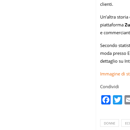
clienti.
Un’altra storia
piattaforma
Z
e commercianti 
Secondo statist
moda presso Eu
dettaglio su Int
Immagine di st
Condividi
Fac
T
DONNE
EC