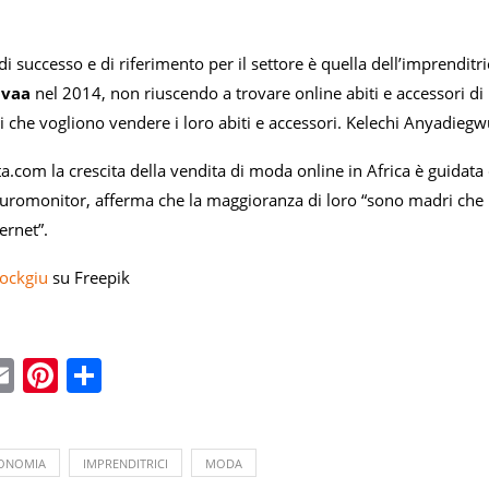
 di successo e di riferimento per il settore è quella dell’imprenditr
uvaa
nel 2014, non riuscendo a trovare online abiti e accessori di 
che vogliono vendere i loro abiti e accessori. Kelechi Anyadiegwu 
a.com la crescita della vendita di moda online in Africa è guidata
romonitor, afferma che la maggioranza di loro “sono madri che l
ernet”.
ockgiu
su Freepik
ebook
witter
Email
Pinterest
Condividi
ONOMIA
IMPRENDITRICI
MODA