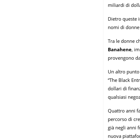
miliardi di dol
Dietro queste 
nomi di donne 
Tra le donne c
Banahene
, i
provengono da 
Un altro punto 
“The Black Entr
dollari di fina
qualsiasi negoz
Quattro anni fa
percorso di cre
già negli anni 
nuova piattafor