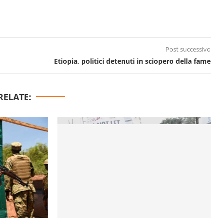
Post successivo
Etiopia, politici detenuti in sciopero della fame
RELATE: