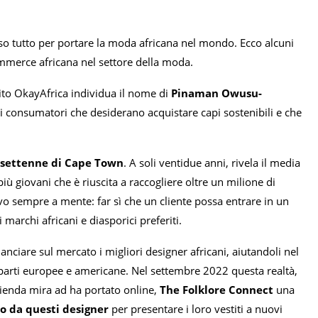
o tutto per portare la moda africana nel mondo. Ecco alcuni
ommerce africana nel settore della moda.
ito OkayAfrica individua il nome di
Pinaman Owusu-
 i consumatori che desiderano acquistare capi sostenibili e che
isettenne di Cape Town
. A soli ventidue anni, rivela il media
ù giovani che è riuscita a raccogliere oltre un milione di
ivo sempre a mente: far sì che un cliente possa entrare in un
marchi africani e diasporici preferiti.
anciare sul mercato i migliori designer africani, aiutandoli nel
roparti europee e americane. Nel settembre 2022 questa realtà,
’azienda mira ad ha portato online,
The Folklore Connect
una
so da questi designer
per presentare i loro vestiti a nuovi