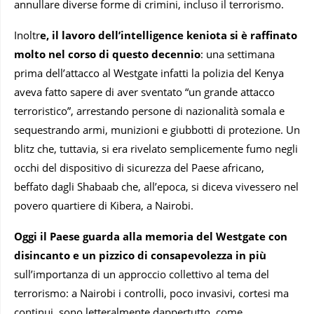
annullare diverse forme di crimini, incluso il terrorismo.
Inoltr
e, il lavoro dell’intelligence keniota si è raffinato
molto nel corso di questo decennio
: una settimana
prima dell’attacco al Westgate infatti la polizia del Kenya
aveva fatto sapere di aver sventato “un grande attacco
terroristico”, arrestando persone di nazionalità somala e
sequestrando armi, munizioni e giubbotti di protezione. Un
blitz che, tuttavia, si era rivelato semplicemente fumo negli
occhi del dispositivo di sicurezza del Paese africano,
beffato dagli Shabaab che, all’epoca, si diceva vivessero nel
povero quartiere di Kibera, a Nairobi.
Oggi il Paese guarda alla memoria del Westgate con
disincanto e un pizzico di consapevolezza in più
sull’importanza di un approccio collettivo al tema del
terrorismo: a Nairobi i controlli, poco invasivi, cortesi ma
continui, sono letteralmente dappertutto, come