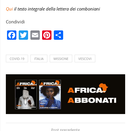
Qui
il testo integrale della lettera dei comboniani
Condividi
Facebook
Twitter
Email
Pinterest
Condividi
COVID-19
ITALIA
MISSIONE
VESCOVI
Post precedente