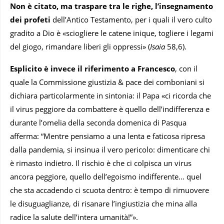
Non è citato, ma traspare tra le righe, l’insegnamento
dei profeti
dell’Antico Testamento, per i quali il vero culto
gradito a Dio è «sciogliere le catene inique, togliere i legami
del giogo, rimandare liberi gli oppressi» (
Isaia
58,6).
Esplicito è invece il riferimento a Francesco
, con il
quale la Commissione giustizia & pace dei comboniani si
dichiara particolarmente in sintonia: il Papa «ci ricorda che
il virus peggiore da combattere è quello dell’indifferenza e
durante l’omelia della seconda domenica di Pasqua
afferma: “Mentre pensiamo a una lenta e faticosa ripresa
dalla pandemia, si insinua il vero pericolo: dimenticare chi
è rimasto indietro. Il rischio è che ci colpisca un virus
ancora peggiore, quello dell’egoismo indifferente… quel
che sta accadendo ci scuota dentro: è tempo di rimuovere
le disuguaglianze, di risanare l’ingiustizia che mina alla
radice la salute dell’intera umanità!”».