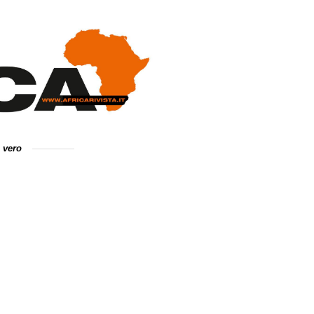
e vero