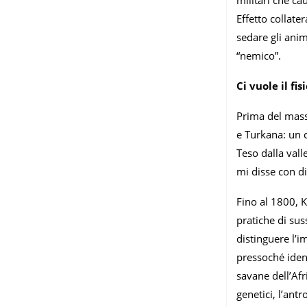
militari che ca
Effetto collate
sedare gli anim
“nemico”.
Ci vuole il fis
Prima del massi
e Turkana: un c
Teso dalla vall
mi disse con d
Fino al 1800, K
pratiche di sus
distinguere l’i
pressoché ident
savane dell’Afr
genetici, l’ant