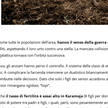
ome tutte le popolazioni dell’area,
hanno il senso della guerra
lliti, aspettando il loro urto contro una stella. La mancata collisi
alattica tornava con l’orbita successiva.
nza, gli anziani hanno perso il controllo. Il sistema delle classi di
i. A complicare la faccenda interviene un dualistico bilanciamento
mbutte nelle decisioni. Dato che solo i figli dei senior accedono a
unior rimangano
ngidooi
, “topi”.
che
il tasso di fertilità è assai alto in Karamoja
(8 figli per do
oto di potere tra padri e figli, i quali, però, sono pesantemente ar