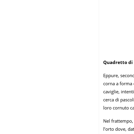
Quadretto di 
Eppure, secondo
corna a forma d
caviglie, inten
cerca di pascol
loro cornuto c
Nel frattempo,
l’orto dove, da