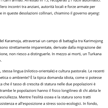
i carri armati. Arrestati in 15, recuperati 21 fucili automatici.
lero incontri tra anziani, autorità locali e forze armate per
e in queste desolazioni collinari, chiamino il governo
aryeng
:
 del Karamoja, attraversai un campo di battaglia tra Karimojong
i sono strettamente imparentate, derivate dalla migrazione dei
ione, non riesco a distinguerle. In mezzo ai morti, un Turkana
».
essa lingua (nilotico-orientale) e cultura pastorale. Le recenti
netica o ambiente? È la tipica domanda idiota, come si potesse
a che il tasso di crescita di statura nelle due popolazioni è
rambe le popolazioni hanno il fisico longilineo di chi abita le
ciullezza. Mentre l’esilità ossea e la statura sono tratti
ssistenza e all’esposizione a stress socio-ecologici. In fondo,