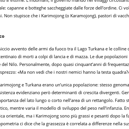
usò 8 vittime. L’indomani, il governo mandò nei villaggi circostanti 
rale: capanne e botteghe saccheggiate dalle forze dell’ordine. Ci vol
i. Non stupisce che i Karimojong (o Karamojong), pastori di vacch
ico
ccio avvento delle armi da fuoco tra il Lago Turkana e le colline
entinaio di morti a colpi di lancia e di mazza. Le due popolazion
e del Nilo. Personalmente, dopo quasi cinquant’anni di frequentaz
isprezzo: «Ma non vedi che i nostri nemici hanno la testa quadra?
arimojong e Turkana erano un’unica popolazione: stesso genoma, st
sistenza evidenziano però determinanti di crescita divergenti. Ge
mportanza del lato lungo o corto nell’area di un rettangolo. Fatto st
ico, mentre varia il modello di sviluppo del peso nell’infanzia. Ent
ica orientale, ma i Karimojong sono più grassi e pesanti dopo la fan
ropometria ci dice che la grassezza è correlata a differenze nella su