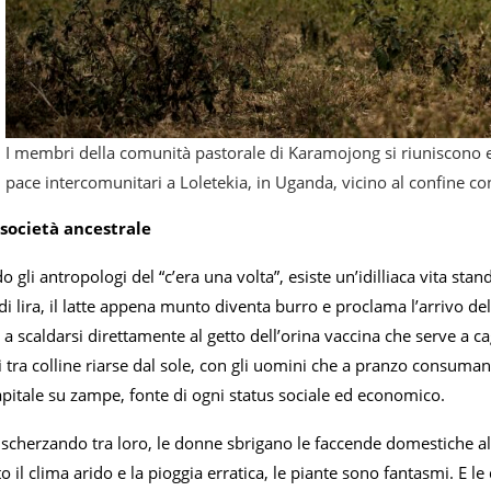
I membri della comunità pastorale di Karamojong si riuniscono e
pace intercomunitari a Loletekia, in Uganda, vicino al confine co
società ancestrale
 gli antropologi del “c’era una volta”, esiste un’idilliaca vita stan
i lira, il latte appena munto diventa burro e proclama l’arrivo del
ti a scaldarsi direttamente al getto dell’orina vaccina che serve a ca
i tra colline riarse dal sole, con gli uomini che a pranzo consumano
apitale su zampe, fonte di ogni status sociale ed economico.
 scherzando tra loro, le donne sbrigano le faccende domestiche a
to il clima arido e la pioggia erratica, le piante sono fantasmi. E 