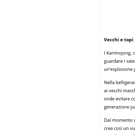
Vecchi e topi
I Karimojong, c
guardare i sate
un’esplosione g
Nella belligera
ai vecchi masch
onde evitare co
generazione j
Dal momento 
crea così un vu