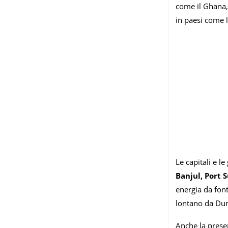
come il Ghana,
in paesi come l
Le capitali e l
Banjul, Port 
energia da font
lontano da Du
Anche la prese