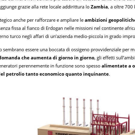
aggiunge grazie alla rete locale addirittura lo
Zambia
, a oltre 700
tegico anche per rafforzare e ampliare le
ambizioni geopolitich
enza fissa al fianco di Erdogan nelle missioni nel continente afr
erno turco negli affari di un’azienda medio-piccola in grado impr
p sembrano essere una boccata di ossigeno provvidenziale per m
 domanda che aumenta di giorno in giorno
, gli effetti sull’a
eneratori perennemente in funzione sono spesso
alimentate a o
del petrolio tanto economico quanto inquinante
.