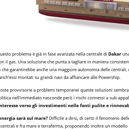
uesto problema è già in fase avanzata nella centrale di
Dakar
una
n il gas. Una soluzione che punta a tagliare in maniera consisten
che garantirebbe anche una maggiore autonomia delle centrali, ch
anch’essi montati su grandi navi da affiancare alle Powership.
oste provvisorie a problemi temporanei queste soluzioni sembrano
litica nell’immediato nasconde però i rischi connessi a sub-appalt
interesse verso gli investimenti nelle fonti pulite e rinnovab
l’energia sarà sul mare?
Difficile a dirsi, di certo il fenomeno de
e centrali e fra mare e terraferma, proponendo inoltre un modell