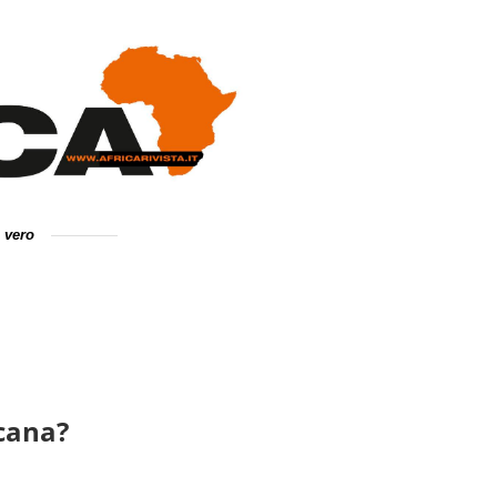
e vero
icana?