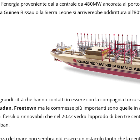
 l’energia proveniente dalla centrale da 480MW ancorata al port
a Guinea Bissau o la Sierra Leone si arriverebbe addirittura all’8
e grandi città che hanno contatti in essere con la compagnia turca s
Sudan, Freetown
ma le commesse più importanti sono quelle in 
i fossili o rinnovabili che nel 2022 vedrà l’approdo di ben tre cen
rban.
nza del mare non sembra più essere un ostacolo tanto che la centr