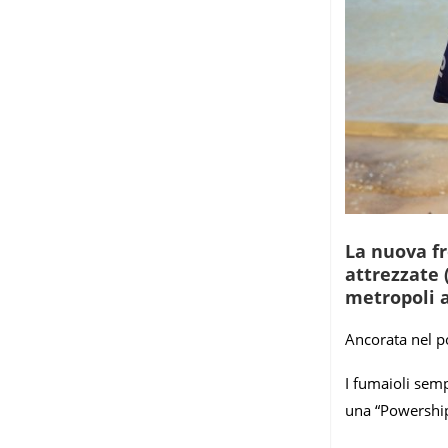
La nuova fr
attrezzate 
metropoli a
Ancorata nel po
I fumaioli semp
una “Powership”