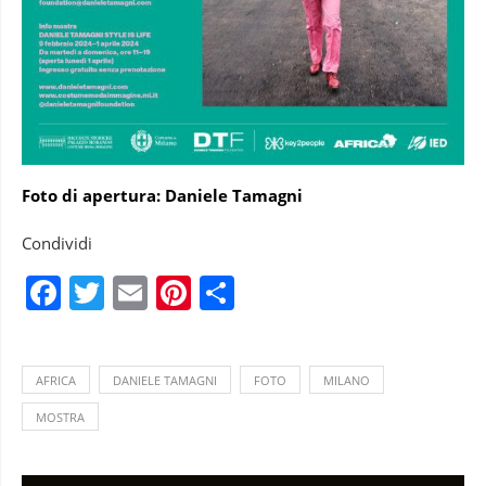
Foto di apertura: Daniele Tamagni
Condividi
Facebook
Twitter
Email
Pinterest
Condividi
AFRICA
DANIELE TAMAGNI
FOTO
MILANO
MOSTRA