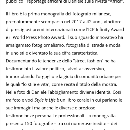
pubblicò i reportage africani di Daniele sulla rivista “Africa”.
Il libro è la prima monografia del fotografo milanese,
prematuramente scomparso nel 2017 a 42 anni, vincitore
di prestigiosi premi internazionali come l’ICP Infinity Award
e il World Press Photo Award. Il suo sguardo innovativo ha
amalgamato fotogiornalismo, fotografia di strada e moda
in uno stile diventato la sua cifra caratteristica.
Documentando le tendenze dello “street fashion” ne ha
testimoniato il valore politico, talvolta sovversivo,
immortalando l’orgoglio e la gioia di comunità̀ urbane per
le quali “lo stile è vita”, come recita il titolo della mostra.
Nelle foto di Daniele l’abbigliamento diviene identità. Così
tra foto e voci
Style Is Life
è un libro corale in cui parlano le
sue immagini ma anche le diverse e preziose
testimonianze personali e professionali. La monografia
presenta 150 fotografie – tra cui numerose inedite – dei