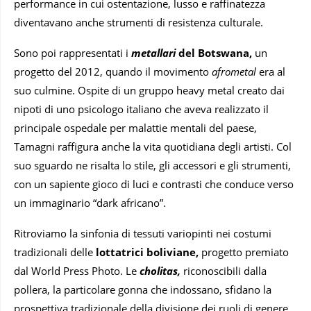
performance in cui ostentazione, lusso e raffinatezza
diventavano anche strumenti di resistenza culturale.
Sono poi rappresentati i
metallari
del Botswana,
un
progetto del 2012, quando il movimento
afrometal
era al
suo culmine. Ospite di un gruppo heavy metal creato dai
nipoti di uno psicologo italiano
che aveva realizzato il
principale ospedale per malattie mentali del paese,
Tamagni raffigura anche la vita quotidiana degli artisti. Col
suo sguardo ne risalta lo stile, gli accessori e gli strumenti,
con un sapiente gioco di luci e contrasti che conduce verso
un immaginario “dark africano”.
Ritroviamo la sinfonia di tessuti variopinti nei costumi
tradizionali delle
lottatrici boliviane,
progetto premiato
dal World Press Photo. Le
cholitas,
riconoscibili dalla
pollera, la particolare gonna che indossano, sfidano la
prospettiva tradizionale della divisione dei ruoli di genere