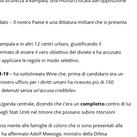
lla sicurezza a Kampala, una mossa criticata dall’opposizione
ato -. Il nostro Paese è una dittatura militare che si presenta
mpala e in altri 12 centri urbani, giustificando il
mato di essere il vero obiettivo del divieto e ha accusato
i applicare le regole in modo selettivo.
id-19
– ha sottolineato Wine che, prima di candidarsi era un
stro ufficio per i diritti umani ha ricevuto più di 100
di detenuti senza un’accusa credibile».
’Uganda centrale, dicendo che c’era un
complotto
contro di lui
negli Stati Uniti nel timore che possano subire ritorsioni.
so niente alle famiglie di coloro che si sono presentati alle
», ha affermato Adolf Mwesige, ministro della Difesa