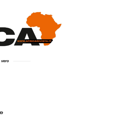
e vero
a»