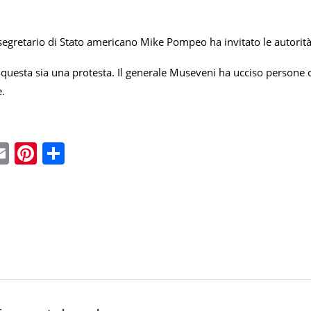
segretario di Stato americano Mike Pompeo ha invitato le autorità
questa sia una protesta. Il generale Museveni ha ucciso persone
.
ebook
witter
Email
Pinterest
Condividi