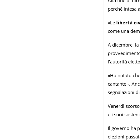
Alla fine di di
perché intesa a
«Le
libertà ci
come una demo
A dicembre, la
provvedimento c
l’autorità elet
«Ho notato che
cantante -. Anc
segnalazioni di
Venerdì scorso
e i suoi sosten
Il governo ha p
elezioni passat