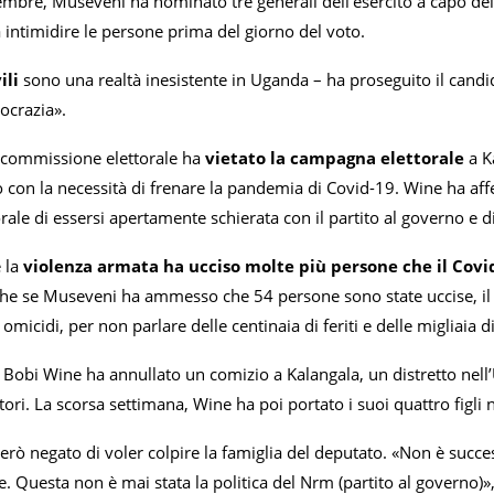
cembre, Museveni ha nominato tre generali dell’esercito a capo de
 intimidire le persone prima del giorno del voto.
vili
sono una realtà inesistente in Uganda – ha proseguito il candid
crazia».
 commissione elettorale ha
vietato la campagna elettorale
a Ka
on la necessità di frenare la pandemia di Covid-19. Wine ha affer
torale di essersi apertamente schierata con il partito al governo e d
 la
violenza armata ha ucciso molte più persone che il Cov
he se Museveni ha ammesso che 54 persone sono state uccise, il no
 omicidi, per non parlare delle centinaia di feriti e delle migliaia 
 Bobi Wine ha annullato un comizio a Kalangala, un distretto nell
itori. La scorsa settimana, Wine ha poi portato i suoi quattro figli 
erò negato di voler colpire la famiglia del deputato. «Non è succes
e. Questa non è mai stata la politica del Nrm (partito al governo)