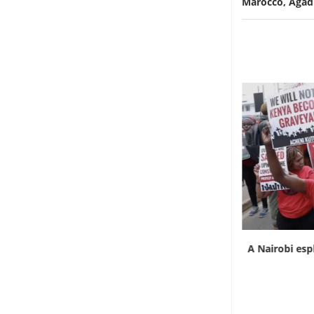
Marocco, Agad
L’Uganda ha approvato l’invio di truppe a
A Nairobi esp
Gaza
7 Agosto 2026