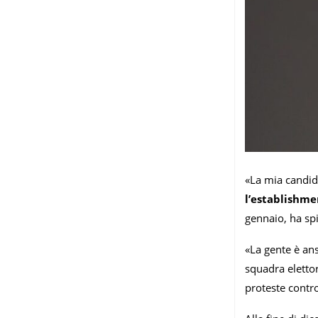
«La mia candid
l’establishme
gennaio, ha spi
«La gente è ans
squadra eletto
proteste contro