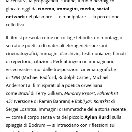
la censura, la propaganda. E infine, il ruolo nevralgico
giocato oggi da
cinema, immagini, media, social
network
nel plasmare — e manipolare — la percezione
collettiva.
Il film si presenta come un collage febbrile, un montaggio
serrato e poetico di materiali eterogenei: spezzoni
cinematografici, immagini d’archivio, testimonianze, filmati
di repertorio, citazioni. Peck attinge a un immaginario
visivo vastissimo: dalle trasposizioni cinematografiche
di
1984
(Michael Radford, Rudolph Cartier, Michael
Anderson) ai film ispirati alla poetica orwelliana
come
Brazil
di Terry Gilliam,
Minority Report
,
Fahrenheit
451
(versione di Ramin Bahrani) e
Babij Jar. Kontekst
di
Sergei Loznitsa. Immagini drammatiche della storia recente
— come il corpo senza vita del piccolo
Aylan Kurdi
sulla
spiaggia di Bodrum — si intrecciano con riflessioni sul