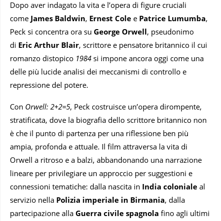
Dopo aver indagato la vita e l’opera di figure cruciali
come
James Baldwin
,
Ernest Cole
e
Patrice Lumumba
,
Peck si concentra ora su
George Orwell
, pseudonimo
di
Eric Arthur Blair
, scrittore e pensatore britannico il cui
romanzo distopico
1984
si impone ancora oggi come una
delle più lucide analisi dei meccanismi di controllo e
repressione del potere.
Con
Orwell: 2+2=5
, Peck costruisce un’opera dirompente,
stratificata, dove la biografia dello scrittore britannico non
è che il punto di partenza per una riflessione ben più
ampia, profonda e attuale. Il film attraversa la vita di
Orwell a ritroso e a balzi, abbandonando una narrazione
lineare per privilegiare un approccio per suggestioni e
connessioni tematiche: dalla nascita in
India coloniale
al
servizio nella
Polizia imperiale in Birmania
, dalla
partecipazione alla
Guerra civile spagnola
fino agli ultimi