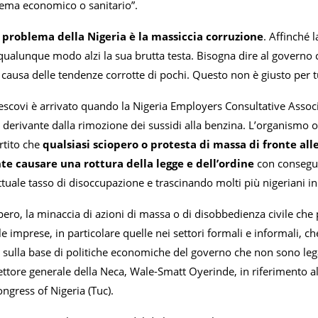
lema economico o sanitario”.
l problema della Nigeria è la massiccia corruzione
. Affinché 
qualunque modo alzi la sua brutta testa. Bisogna dire al governo 
causa delle tendenze corrotte di pochi. Questo non è giusto per tutt
escovi è arrivato quando la Nigeria Employers Consultative Associ
i derivante dalla rimozione dei sussidi alla benzina. L’organismo o
rtito che
qualsiasi sciopero o protesta di massa di fronte alle
e causare una rottura della legge e dell’ordine
con consegue
tuale tasso di disoccupazione e trascinando molti più nigeriani in
pero, la minaccia di azioni di massa o di disobbedienza civile ch
 imprese, in particolare quelle nei settori formali e informali, c
, sulla base di politiche economiche del governo che non sono leg
ettore generale della Neca, Wale-Smatt Oyerinde, in riferimento all
ngress of Nigeria (Tuc).