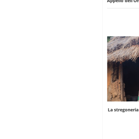
Appello dell’On
L’ombra del cianuro sulla strage di elefanti
La stregoneria
in...
6 Agosto 2026