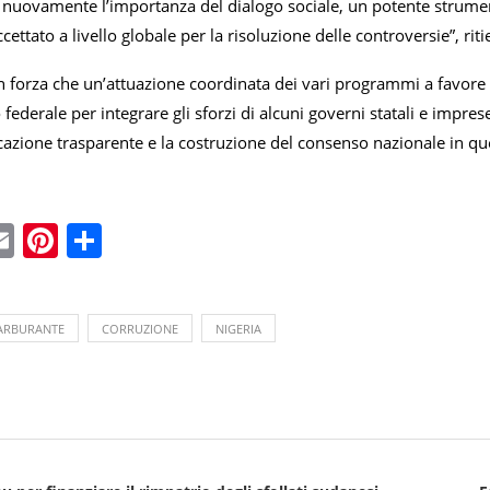
 nuovamente l’importanza del dialogo sociale, un potente strumen
ttato a livello globale per la risoluzione delle controversie”, riti
forza che un’attuazione coordinata dei vari programmi a favore dell
lo federale per integrare gli sforzi di alcuni governi statali e imp
azione trasparente e la costruzione del consenso nazionale in qu
ebook
witter
Email
Pinterest
Condividi
ARBURANTE
CORRUZIONE
NIGERIA