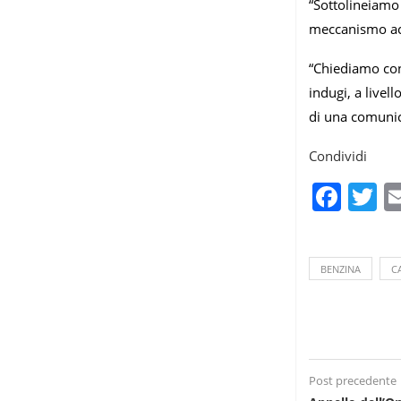
“Sottolineiamo
meccanismo acce
“Chiediamo con 
indugi, a livel
di una comunic
Condividi
Fac
T
BENZINA
C
Post precedente