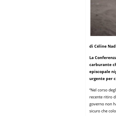
di Céline Nad
La Conferenza
carburante ch
episcopale ni
urgente per c
“Nel corso degl
recente ritiro d
governo non ha 
sicuro che colo