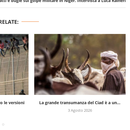
atti e bugie sul golpe militare in Niger. Intervista a Luca Raineri
RELATE:
ro le versioni
La grande transumanza del Ciad è a un...
3 Agosto 2026