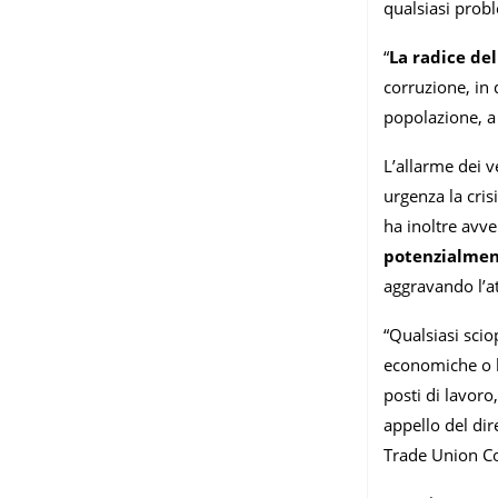
qualsiasi prob
“
La radice de
corruzione, in 
popolazione, a 
L’allarme dei v
urgenza la cris
ha inoltre avve
potenzialment
aggravando l’at
“Qualsiasi scio
economiche o le
posti di lavoro
appello del dir
Trade Union Co