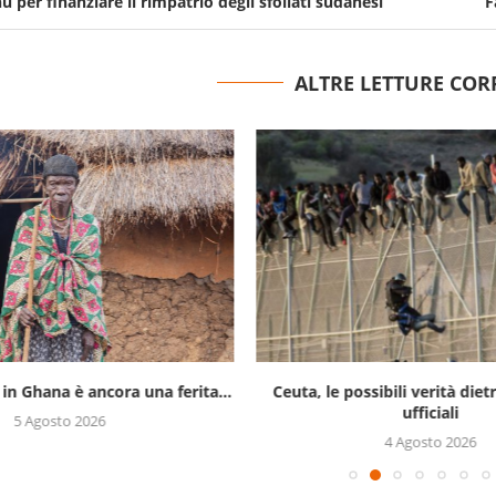
u per finanziare il rimpatrio degli sfollati sudanesi
F
ALTRE LETTURE COR
 in Ghana è ancora una ferita...
Ceuta, le possibili verità diet
ufficiali
5 Agosto 2026
4 Agosto 2026