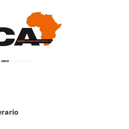
e vero
erario