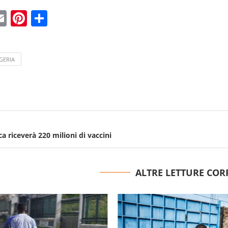
ebook
witter
Email
Pinterest
Condividi
GERIA
ica riceverà 220 milioni di vaccini
ALTRE LETTURE COR