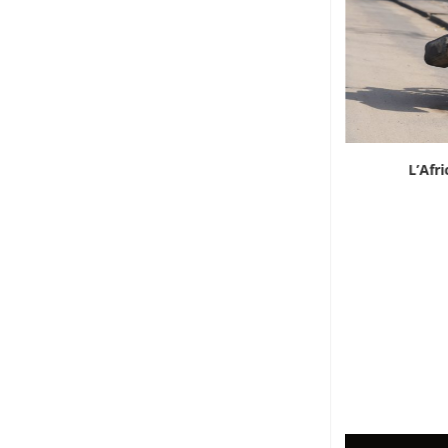
Marocco, la crescita non basta: l’analisi
L’Afr
economica dietro...
6 Agosto 2026