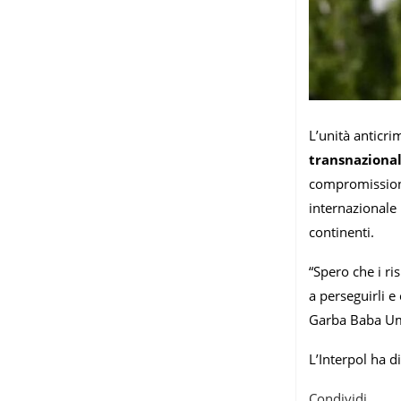
L’unità anticri
transnaziona
compromissione 
internazionale
continenti.
“Spero che i ri
a perseguirli e
Garba Baba Uma
L’Interpol ha d
Condividi