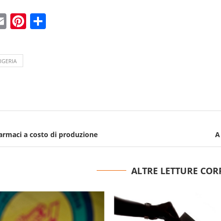
ebook
witter
Email
Pinterest
Condividi
IGERIA
farmaci a costo di produzione
A
ALTRE LETTURE COR