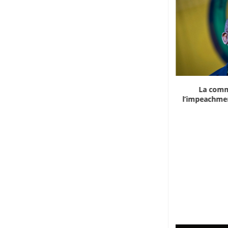
Marocco, la crescita non basta: l’analisi
La comm
economica dietro...
l’impeachmen
6 Agosto 2026