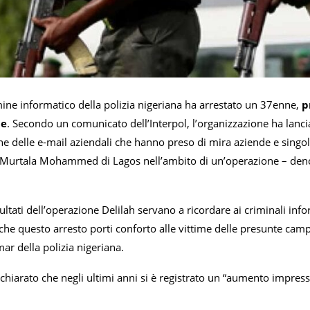
mine informatico della polizia nigeriana ha arrestato un 37enne,
p
le
. Secondo un comunicato dell’Interpol, l’organizzazione ha lan
delle e-mail aziendali che hanno preso di mira aziende e singole 
 Murtala Mohammed di Lagos nell’ambito di un’operazione – denom
sultati dell’operazione Delilah servano a ricordare ai criminali inf
 che questo arresto porti conforto alle vittime delle presunte camp
r della polizia nigeriana.
ichiarato che negli ultimi anni si è registrato un “aumento impres