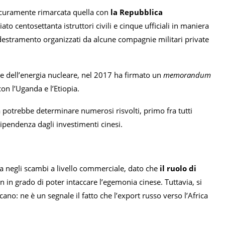
sicuramente rimarcata quella con
la Repubblica
to centosettanta istruttori civili e cinque ufficiali in maniera
destramento organizzati da alcune compagnie militari private
e dell’energia nucleare, nel 2017 ha firmato un
memorandum
con l’Uganda e l’Etiopia.
 potrebbe determinare numerosi risvolti, primo fra tutti
dipendenza dagli investimenti cinesi.
za negli scambi a livello commerciale, dato che
il ruolo di
 in grado di poter intaccare l’egemonia cinese. Tuttavia, si
o: ne è un segnale il fatto che l’export russo verso l’Africa