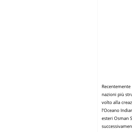
Recentemente Mo
nazioni più str
volto alla crea
l’Oceano India
esteri Osman S
successivament