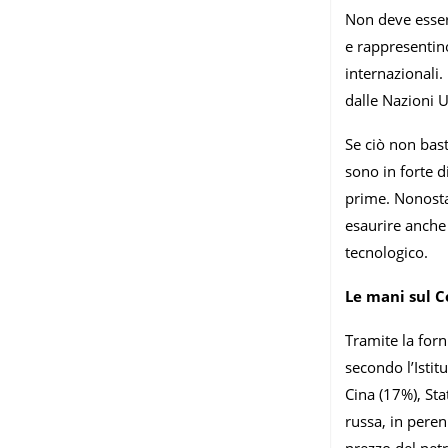
Non deve essere
e rappresentin
internazionali.
dalle Nazioni U
Se ciò non bast
sono in forte 
prime. Nonosta
esaurire anche 
tecnologico.
Le mani sul 
Tramite la forn
secondo l’Istit
Cina (17%), Sta
russa, in pere
prezzo del pet