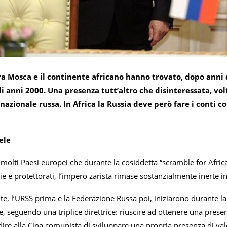
tra Mosca e il continente africano hanno trovato, dopo anni 
i anni 2000. Una presenza tutt’altro che disinteressata, vo
nazionale russa. In Africa la Russia deve però fare i conti c
ele
i molti Paesi europei che durante la cosiddetta “scramble for Afr
e e protettorati, l’impero zarista rimase sostanzialmente inerte in
, l’URSS prima e la Federazione Russa poi, iniziarono durante la G
e, seguendo una triplice direttrice: riuscire ad ottenere una prese
dire alla Cina comunista di sviluppare una propria presenza di v