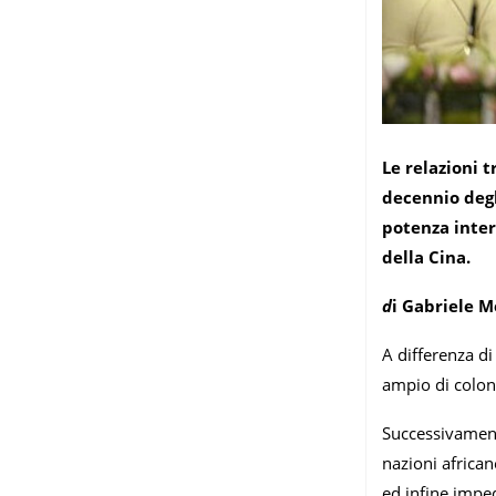
Le relazioni 
decennio degl
potenza inter
della Cina.
d
i Gabriele M
A differenza d
ampio di coloni
Successivamente
nazioni african
ed infine impe