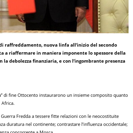
di raffreddamento, nuova linfa all’inizio del secondo
lta a riaffermare in maniera imponente lo spessore della
on la debolezza finanziaria, e con l’ingombrante presenza
ica” di fine Ottocento instaurarono un insieme composito quanto
 Africa.
uerra Fredda a tessere fitte relazioni con le neocostituite
nza duratura nel continente; contrastare l’influenza occidentale;
alenza concorrente a Mosca.