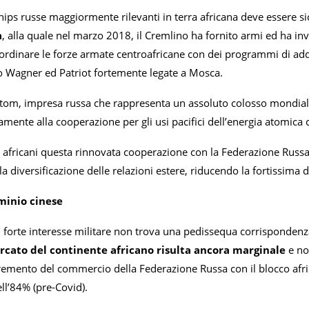
ships russe maggiormente rilevanti in terra africana deve essere 
a
, alla quale nel marzo 2018, il Cremlino ha fornito armi ed ha invia
riordinare le forze armate centroafricane con dei programmi di ad
 Wagner ed Patriot fortemente legate a Mosca.
satom, impresa russa che rappresenta un assoluto colosso mondial
vamente alla cooperazione per gli usi pacifici dell’energia atomica 
i africani questa rinnovata cooperazione con la Federazione Russa
a diversificazione delle relazioni estere, riducendo la fortissima 
ominio cinese
il forte interesse militare non trova una pedissequa corrisponden
cato del continente africano risulta ancora marginale
e non
emento del commercio della Federazione Russa con il blocco african
ell’84% (pre-Covid).