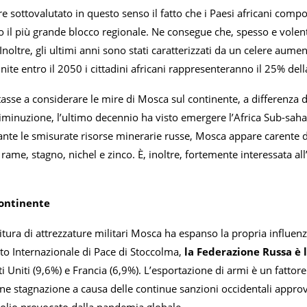
 sottovalutato in questo senso il fatto che i Paesi africani comp
o il più grande blocco regionale. Ne consegue che, spesso e volen
 Inoltre, gli ultimi anni sono stati caratterizzati da un celere aum
nite entro il 2050 i cittadini africani rappresenteranno il 25% del
asse a considerare le mire di Mosca sul continente, a differenza di
diminuzione, l’ultimo decennio ha visto emergere l’Africa Sub-saha
nte le smisurate risorse minerarie russe, Mosca appare carente d
rame, stagno, nichel e zinco. È, inoltre, fortemente interessata all
Continente
itura di attrezzature militari Mosca ha espanso la propria influenz
uto Internazionale di Pace di Stoccolma,
la Federazione Russa è l
ti Uniti (9,6%) e Francia (6,9%). L’esportazione di armi è un fatto
nne stagnazione a causa delle continue sanzioni occidentali approv
rolio provocato dalla pandemia globale.