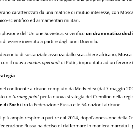
erano caratterizzati da una matrice di mutuo interesse, con Mosca
co-scientifico ed armamentari militari.
implosione dell’Unione Sovietica, si verificò
un drammatico declin
di essere invertito a partire dagli anni Duemila.
decennio di sostanziale assenza dallo scacchiere africano, Mos
 con il nuovo
modus operandi
di Putin, improntato ad un fervore
rategia
 nel continente africano compiuto da Medvedev (dal 7 maggio 200
ato un
turning point
per la nuova strategia del Cremlino nella re
e di Sochi
tra la Federazione Russa e le 54 nazioni africane.
i più ampio respiro: a partire dal 2014, dopol’annessione della Cri
Federazione Russa ha deciso di riaffermare in maniera marcata il 