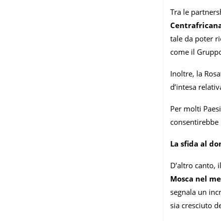
Tra le partner
Centrafrican
tale da poter 
come il Gruppo
Inoltre, la Ro
d’intesa relati
Per molti Paes
consentirebbe l
La sfida al d
D’altro canto, 
Mosca nel mer
segnala un incr
sia cresciuto d