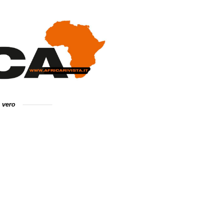
e vero