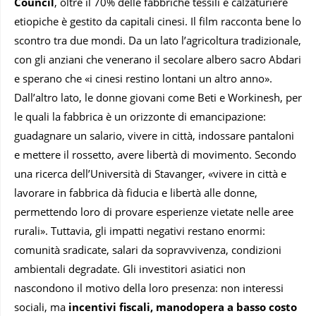
Council
, oltre il 70% delle fabbriche tessili e calzaturiere
etiopiche è gestito da capitali cinesi. Il film racconta bene lo
scontro tra due mondi. Da un lato l’agricoltura tradizionale,
con gli anziani che venerano il secolare albero sacro Abdari
e sperano che «i cinesi restino lontani un altro anno».
Dall’altro lato, le donne giovani come Beti e Workinesh, per
le quali la fabbrica è un orizzonte di emancipazione:
guadagnare un salario, vivere in città, indossare pantaloni
e mettere il rossetto, avere libertà di movimento. Secondo
una ricerca dell’Università di Stavanger, «vivere in città e
lavorare in fabbrica dà fiducia e libertà alle donne,
permettendo loro di provare esperienze vietate nelle aree
rurali». Tuttavia, gli impatti negativi restano enormi:
comunità sradicate, salari da sopravvivenza, condizioni
ambientali degradate. Gli investitori asiatici non
nascondono il motivo della loro presenza: non interessi
sociali, ma
incentivi fiscali, manodopera a basso costo