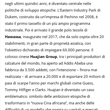
negli ultimi quindici anni, è diventato centrale nelle
politiche di sviluppo etiopiche. L’Eastern Industry Park di
Dukem, costruito da un’impresa di Pechino nel 2008, è
stato il primo tassello di un più ampio programma
industriale. Poi è arrivato il grande polo tessile di
Hawassa
, inaugurato nel 2017, che da solo ospita oltre 20
stabilimenti, in gran parte di proprietà asiatica, con
l’obiettivo dichiarato di impiegare 60.000 persone. Il
colosso cinese
Huajian Group
, tra i principali produttori di
calzature del mondo, ha aperto ad Addis Abeba una
fabbrica da 3.500 addetti, con l’intenzione – finora mai
realizzata – di arrivare a 20.000 e di esportare 20 milioni di
paia di scarpe l’anno per marchi globali come Guess,
Tommy Hilfiger e Clarks. Huajian è diventato un caso
emblematico: simbolo delle ambizioni etiopiche di
trasformarsi in “nuova Cina africana”, ma anche delle
difficoltà di un modello che poggia su capitali e mercati