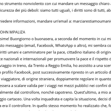
o strumento nonviolento con cui mandare un messaggio chiaro alla 
insicurezza dei più deboli: siamo tutti uguali, i diritti sono di tutt
chiedere informazioni, mandare un’email a: marciarestiamouman
 JOHN MPALIZA
issime! Buongiorno o buonasera, a seconda del momento in cui m
esto messaggio (email, Facebook, WhatsApp o altro), mi sembra co
 diritti umani e camminatore per la pace, cittadino italiano di origi
e nazionali e internazionali per promuovere la pace e il rispetto
viaggio in treno, da Trento a Reggio Emilia, ho assistito a una s
 profilo Facebook, post successivamente ripresto in un articolo de
viaggiatore, di origine straniera, doppiamente regolare in quanto
tessera a scalare valida per i viaggi nei mezzi pubblici nei confini
almente dal controllore, nonché capotreno. Quest’ultimo, a mio avv
aggio cartaceo. Una volta inquadrata e capita la situazione, decisi 
a era il controllore. In quello stesso momento ho realizzato che, 