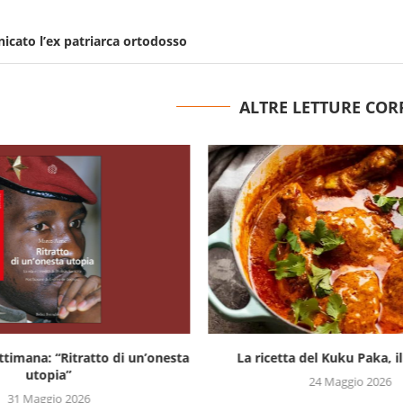
nicato l’ex patriarca ortodosso
ALTRE LETTURE COR
settimana: “Ritratto di un’onesta
La ricetta del Kuku Paka, il 
utopia”
24 Maggio 2026
31 Maggio 2026