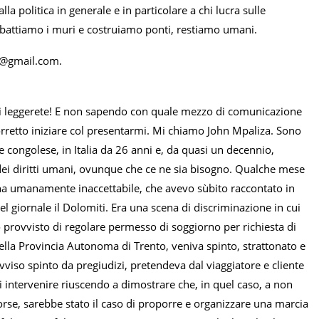
politica in generale e in particolare a chi lucra sulle
i, abbattiamo i muri e costruiamo ponti, restiamo umani.
i@gmail.com.
i leggerete! E non sapendo con quale mezzo di comunicazione
rretto iniziare col presentarmi. Mi chiamo John Mpaliza. Sono
ne congolese, in Italia da 26 anni e, da quasi un decennio,
 dei diritti umani, ovunque che ce ne sia bisogno. Qualche mese
cena umanamente inaccettabile, che avevo sùbito raccontato in
l giornale il Dolomiti. Era una scena di discriminazione in cui
 provvisto di regolare permesso di soggiorno per richiesta di
 della Provincia Autonoma di Trento, veniva spinto, strattonato e
iso spinto da pregiudizi, pretendeva dal viaggiatore e cliente
di intervenire riuscendo a dimostrare che, in quel caso, a non
forse, sarebbe stato il caso di proporre e organizzare una marcia