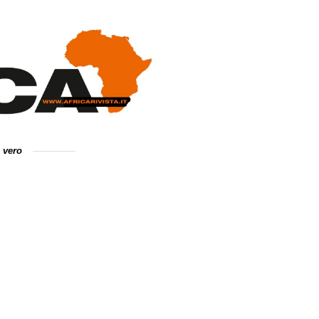
e vero