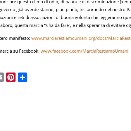
enunciare questo clima di odio, di paura e di discriminazione (xeno
overno gialloverde stanno, pian piano, instaurando nel nostro Paes
azioni e reti di associazioni di buona volontà che leggeranno que
llaboro, questa marcia “s’ha da fare”, e nella speranza di evitare o
ntero manifesto:
www.marciarestiamoumani.org/docs/MarciaRes
 marcia su Facebook:
www.facebook.com/MarciaRestiamoUmani
ebook
witter
Email
Pinterest
Condividi