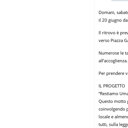
Domani, sabato 
il 20 giugno d
Il ritrovo è pr
verso Piazza G
Numerose le tap
all’accoglienza.
Per prendere 
IL PROGETTO
“Restiamo Umani
Questo motto gu
coinvolgendo pi
locale e almeno
tutti, sulla le