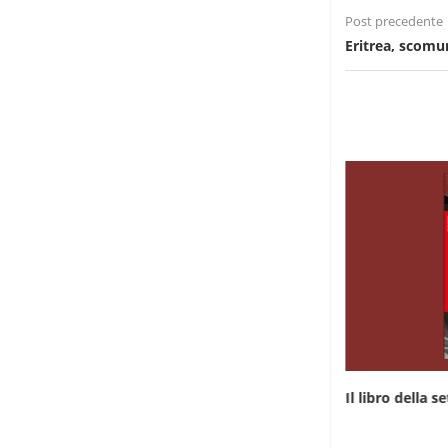
Post precedente
Eritrea, scomu
Il libro della settimana: “Rwanda, da qualche
Il libro della 
parte...
7 Giugno 2026