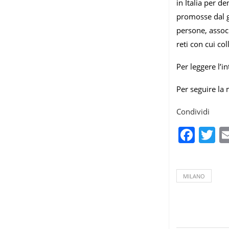
in Italia per d
promosse dal g
persone, associ
reti con cui co
Per leggere l’i
Per seguire la
Condividi
Fac
T
MILANO