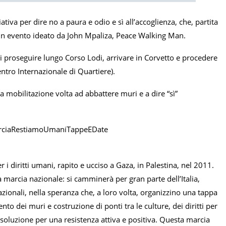
tiva per dire no a paura e odio e sì all’accoglienza, che, partita
. Un evento ideato da John Mpaliza, Peace Walking Man.
oi proseguire lungo Corso Lodi, arrivare in Corvetto e procedere
tro Internazionale di Quartiere).
a mobilitazione volta ad abbattere muri e a dire “sì”
MarciaRestiamoUmaniTappeEDate
r i diritti umani, rapito e ucciso a Gaza, in Palestina, nel 2011.
na marcia nazionale: si camminerà per gran parte dell’Italia,
azionali, nella speranza che, a loro volta, organizzino una tappa
o dei muri e costruzione di ponti tra le culture, dei diritti per
di soluzione per una resistenza attiva e positiva. Questa marcia