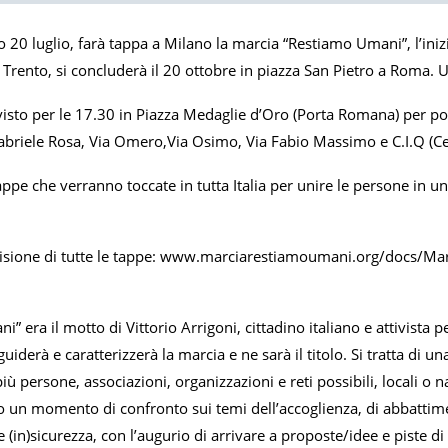
20 luglio, farà tappa a Milano la marcia “Restiamo Umani”, l’inizia
a Trento, si concluderà il 20 ottobre in piazza San Pietro a Roma
evisto per le 17.30 in Piazza Medaglie d’Oro (Porta Romana) per p
abriele Rosa, Via Omero,Via Osimo, Via Fabio Massimo e C.I.Q (Cen
pe che verranno toccate in tutta Italia per unire le persone in un
visione di tutte le tappe: www.marciarestiamoumani.org/docs/
” era il motto di Vittorio Arrigoni, cittadino italiano e attivista pe
iderà e caratterizzerà la marcia e ne sarà il titolo. Si tratta di u
ù persone, associazioni, organizzazioni e reti possibili, locali o n
 un momento di confronto sui temi dell’accoglienza, di abbattiment
gge (in)sicurezza, con l’augurio di arrivare a proposte/idee e piste 