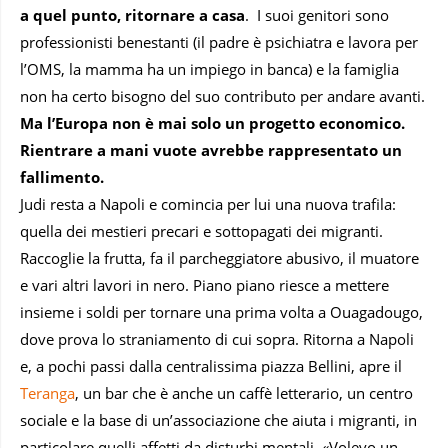
a quel punto, ritornare a casa
. I suoi genitori sono
professionisti benestanti (il padre è psichiatra e lavora per
l’OMS, la mamma ha un impiego in banca) e la famiglia
non ha certo bisogno del suo contributo per andare avanti.
Ma l’Europa non è mai solo un progetto economico.
Rientrare a mani vuote avrebbe rappresentato un
fallimento.
Judi resta a Napoli e comincia per lui una nuova trafila:
quella dei mestieri precari e sottopagati dei migranti.
Raccoglie la frutta, fa il parcheggiatore abusivo, il muatore
e vari altri lavori in nero. Piano piano riesce a mettere
insieme i soldi per tornare una prima volta a Ouagadougo,
dove prova lo straniamento di cui sopra. Ritorna a Napoli
e, a pochi passi dalla centralissima piazza Bellini, apre il
Teranga
, un bar che è anche un caffè letterario, un centro
sociale e la base di un’associazione che aiuta i migranti, in
particolare quelli affetti da disturbi mentali. «Volevo un