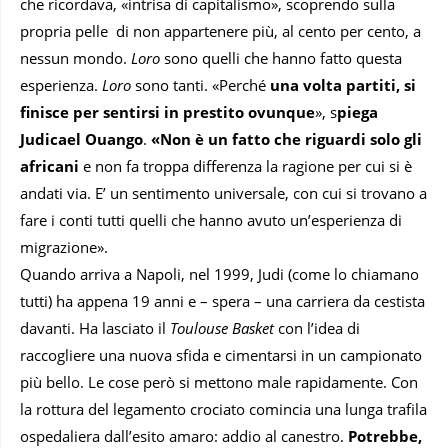
che ricordava, «intrisa di capitalismo», scoprendo sulla
propria pelle di non appartenere più, al cento per cento, a
nessun mondo.
Loro
sono quelli che hanno fatto questa
esperienza.
Loro
sono tanti. «Perché
una volta partiti, si
finisce per sentirsi in prestito ovunque
», s
piega
Judicael Ouango
.
«Non è un fatto che riguardi solo gli
africani
e non fa troppa differenza la ragione per cui si è
andati via. E’ un sentimento universale, con cui si trovano a
fare i conti tutti quelli che hanno avuto un’esperienza di
migrazione».
Quando arriva a Napoli, nel 1999, Judi (come lo chiamano
tutti) ha appena 19 anni e – spera – una carriera da cestista
davanti. Ha lasciato il
Toulouse Basket
con l’idea di
raccogliere una nuova sfida e cimentarsi in un campionato
più bello. Le cose però si mettono male rapidamente. Con
la rottura del legamento crociato comincia una lunga trafila
ospedaliera dall’esito amaro: addio al canestro.
Potrebbe,