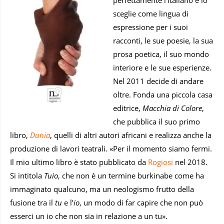
perfettamente l’italiano e lo
sceglie come lingua di
espressione per i suoi
racconti, le sue poesie, la sua
prosa poetica, il suo mondo
interiore e le sue esperienze.
Nel 2011 decide di andare
oltre. Fonda una piccola casa
editrice,
Macchia di Colore
,
che pubblica il suo primo
libro,
Dunia
, quelli di altri autori africani e realizza anche la
produzione di lavori teatrali. «Per il momento siamo fermi.
Il mio ultimo libro è stato pubblicato da
Rogiosi
nel 2018.
Si intitola
Tuio
, che non è un termine burkinabe come ha
immaginato qualcuno, ma un neologismo frutto della
fusione tra il
tu
e l’
io
, un modo di far capire che non può
esserci un io che non sia in relazione a un tu».