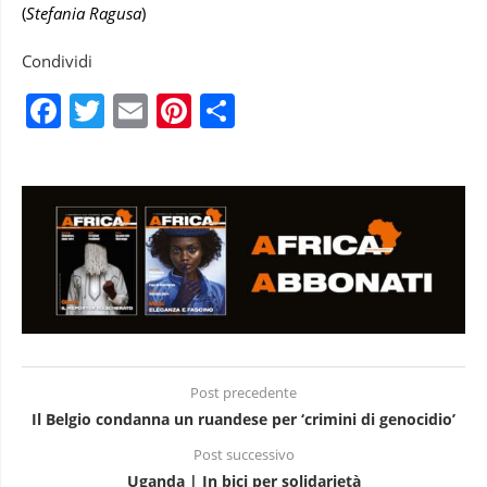
(
Stefania Ragusa
)
Condividi
Facebook
Twitter
Email
Pinterest
Condividi
Post precedente
Il Belgio condanna un ruandese per ‘crimini di genocidio’
Post successivo
Uganda | In bici per solidarietà