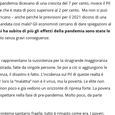
pandemia dicevano di una crescita del 7 per cento, invece il Pil
one che è stata di poco superiore al 2 per cento. Ma non si può
ricano – anche perché le previsioni per il 2021 dicono di una
è andata così male? Gli economisti cercano di dare spiegazioni al
i ha subito di più gli effetti della pandemia sono state le
ato senza gravi conseguenze.
 che rappresentano la sussistenza per la stragrande maggioranza
trada, fatte da singole persone. Se poi a ciò si aggiungono le
a, il disastro è fatto. L’incidenza sul Pil di queste realtà è
r loro la “malattia” non è il virus, ma la povertà. Le élite non
non poco e già vedono un orizzonte di ripresa forte. La povera
a aspettare nella fase di pre-pandemia. Molto poco, da parte
istema sanitario fragile, tutto è rimasto come era. I poveri,