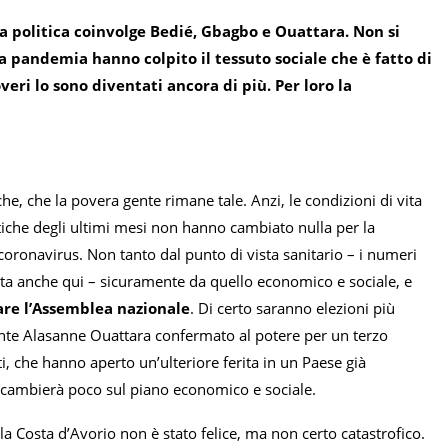
da politica coinvolge Bedié, Gbagbo e Ouattara. Non si
 pandemia hanno colpito il tessuto sociale che è fatto di
ri lo sono diventati ancora di più. Per loro la
e, che la povera gente rimane tale. Anzi, le condizioni di vita
iche degli ultimi mesi non hanno cambiato nulla per la
coronavirus. Non tanto dal punto di vista sanitario – i numeri
ata anche qui – sicuramente da quello economico e sociale, e
are l’Assemblea nazionale
. Di certo saranno elezioni più
dente Alasanne Ouattara confermato al potere per un terzo
ti, che hanno aperto un’ulteriore ferita in un Paese già
tà cambierà poco sul piano economico e sociale.
la Costa d’Avorio non è stato felice, ma non certo catastrofico.