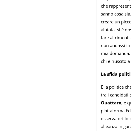
che rappresent
sanno cosa sia.
creare un picc
aiutata, si è 
fare altriment
non andassi in 
mia domanda: e 
chi è riuscito 
La sfida polit
E la politica c
tra i candidat
Ouattara
, e q
piattaforma Eds
osservatori lo 
alleanza in gar