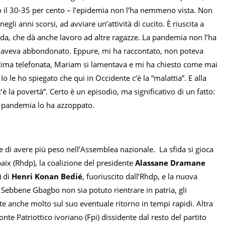
 il 30-35 per cento – l’epidemia non l’ha nemmeno vista. Non
gli anni scorsi, ad avviare un’attività di cucito. È riuscita a
da, che dà anche lavoro ad altre ragazze. La pandemia non l’ha
che aveva abbondonato. Eppure, mi ha raccontato, non poteva
ultima telefonata, Mariam si lamentava e mi ha chiesto come mai
o le ho spiegato che qui in Occidente c’è la “malattia”. E alla
 la povertà”. Certo è un episodio, ma significativo di un fatto:
 la pandemia lo ha azzoppato.
ne di avere più peso nell’Assemblea nazionale. La sfida si gioca
aix (Rhdp), la coalizione del presidente
Alassane Dramane
) di
Henri Konan Bedié
, fuoriuscito dall’Rhdp, e la nuova
. Sebbene Gbagbo non sia potuto rientrare in patria, gli
te anche molto sul suo eventuale ritorno in tempi rapidi. Altra
onte Patriottico ivoriano (Fpi) dissidente dal resto del partito