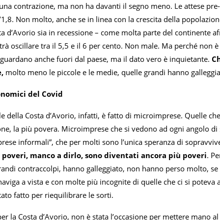
o una contrazione, ma non ha davanti il segno meno. Le attese pre-
l’1,8. Non molto, anche se in linea con la crescita della popolazi
ta d’Avorio sia in recessione – come molta parte del continente af
trà oscillare tra il 5,5 e il 6 per cento. Non male. Ma perché non 
uardano anche fuori dal paese, ma il dato vero è inquietante.
Ch
e,
molto meno le piccole e le medie, quelle grandi hanno galleggi
conomici del Covid
ale della Costa d’Avorio, infatti, è fatto di microimprese. Quelle
ne, la più povera. Microimprese che si vedono ad ogni angolo di s
rese informali”, che per molti sono l’unica speranza di sopravvivenz
 poveri, manco a dirlo, sono diventati ancora più poveri
. Pe
andi contraccolpi, hanno galleggiato, non hanno perso molto, se 
naviga a vista e con molte più incognite di quelle che ci si potev
tato fatto per riequilibrare le sorti.
r la Costa d’Avorio, non è stata l’occasione per mettere mano al s