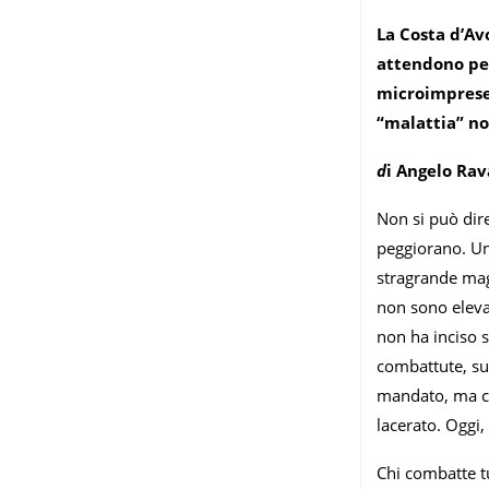
La Costa d’Av
attendono per
microimprese.
“malattia” non
d
i Angelo Rav
Non si può dire
peggiorano. Un
stragrande magg
non sono eleva
non ha inciso s
combattute, sul
mandato, ma che
lacerato. Oggi,
Chi combatte tu