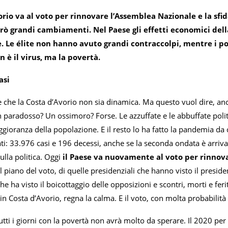
orio va al voto per rinnovare l’Assemblea Nazionale e la sfi
ò grandi cambiamenti. Nel Paese gli effetti economici della
 Le élite non hanno avuto grandi contraccolpi, mentre i pove
 è il virus, ma la povertà.
asi
 che la Costa d’Avorio non sia dinamica. Ma questo vuol dire, anch
 paradosso? Un ossimoro? Forse. Le azzuffate e le abbuffate polit
ioranza della popolazione. E il resto lo ha fatto la pandemia da 
ti: 33.976 casi e 196 decessi, anche se la seconda ondata è arriv
ulla politica. Oggi
il Paese va nuovamente al voto per rinnov
 piano del voto, di quelle presidenziali che hanno visto il presi
 ha visto il boicottaggio delle opposizioni e scontri, morti e feri
 in Costa d’Avorio, regna la calma. E il voto, con molta probabili
tti i giorni con la povertà non avrà molto da sperare. Il 2020 per 