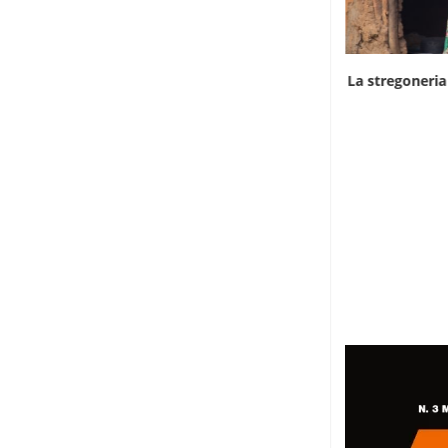
L’ombra del cianuro sulla strage di elefanti
La stregoneria
in...
6 Agosto 2026