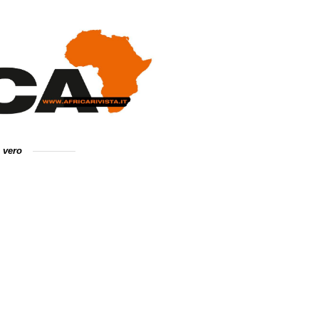
e vero