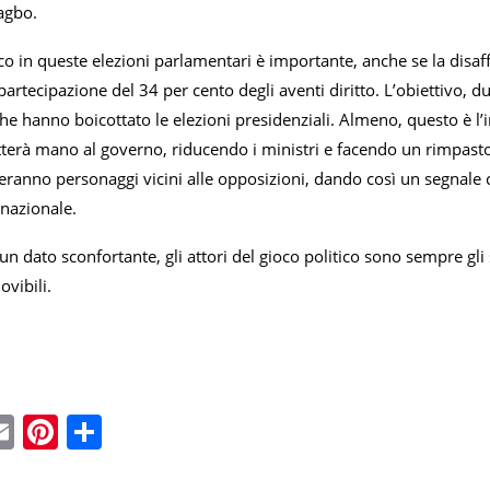
agbo.
co in queste elezioni parlamentari è importante, anche se la disaff
partecipazione del 34 per cento degli aventi diritto. L’obiettivo, 
 che hanno boicottato le elezioni presidenziali. Almeno, questo è l’i
terà mano al governo, riducendo i ministri e facendo un rimpasto 
reranno personaggi vicini alle opposizioni, dando così un segnale 
 nazionale.
 un dato sconfortante, gli attori del gioco politico sono sempre gli
vibili.
ebook
witter
Email
Pinterest
Condividi