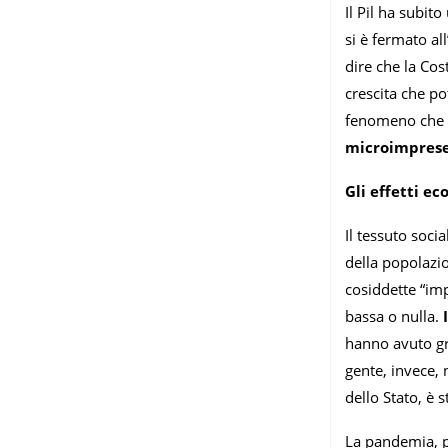
Il Pil ha subit
si è fermato al
dire che la Cos
crescita che po
fenomeno che g
microimpres
Gli effetti e
Il tessuto soci
della popolazio
cosiddette “imp
bassa o nulla.
I
hanno avuto gr
gente, invece, 
dello Stato, è s
La pandemia, pe