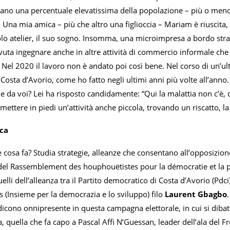
ano una percentuale elevatissima della popolazione – più o meno
 Una mia amica – più che altro una figlioccia – Mariam è riuscita, ne
olo atelier, il suo sogno. Insomma, una microimpresa a bordo stra
dovuta ingegnare anche in altre attività di commercio informale 
i. Nel 2020 il lavoro non è andato poi così bene. Nel corso di un’
Costa d’Avorio, come ho fatto negli ultimi anni più volte all’anno. I
da voi? Lei ha risposto candidamente: “Qui la malattia non c’è, c’è
a mettere in piedi un’attività anche piccola, trovando un riscatto,
ica
he cosa fa? Studia strategie, alleanze che consentano all’opposizio
i del Rassemblement des houphouëtistes pour la démocratie et la p
uelli dell’alleanza tra il Partito democratico di Costa d’Avorio (Pdci
 (Insieme per la democrazia e lo sviluppo) filo
Laurent Gbagbo
dicono onnipresente in questa campagna elettorale, in cui si dibat
a, quella che fa capo a Pascal Affi N’Guessan, leader dell’ala del Fr