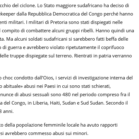
occhio del ciclone. Lo Stato maggiore sudafricano ha deciso di
acekeeper dalla Repubblica Democratica del Congo perché hanno
i militari. I militari di Pretoria sono stati dispiegati nelle
il compito di combattere alcuni gruppi ribelli. Hanno quindi una
. Ma alcuni soldati sudafricani si sarebbero fatti beffa delle
 di guerra e avrebbero violato ripetutamente il coprifuoco
elle truppe dispiegate sul terreno. Rientrati in patria verranno
hoc condotto dall’Oios, i servizi di investigazione interna del
ituale» abusi nei Paesi in cui sono stati schierati,
enunce di abusi sessuali sono 480 nel periodo compreso fra il
 del Congo, in Liberia, Haiti, Sudan e Sud Sudan. Secondo il
8 anni.
to della popolazione femminile locale ha avuto rapporti
cesi avrebbero commesso abusi sui minori.