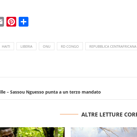
ebook
witter
Email
Pinterest
Condividi
HAITI
LIBERIA
ONU
RD CONGO
REPUBBLICA CENTRAFRICANA
lle – Sassou Nguesso punta a un terzo mandato
ALTRE LETTURE COR