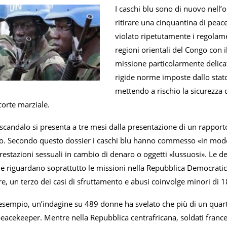
I caschi blu sono di nuovo nell’
ritirare una cinquantina di pe
violato ripetutamente i regolament
regioni orientali del Congo con 
missione particolarmente delicata
rigide norme imposte dallo stato
mettendo a rischio la sicurezza d
 corte marziale.
andalo si presenta a tre mesi dalla presentazione di un rapporto c
ro. Secondo questo dossier i caschi blu hanno commesso «in modo ab
estazioni sessuali in cambio di denaro o oggetti «lussuosi». Le d
 e riguardano soprattutto le missioni nella Repubblica Democratica
re, un terzo dei casi di sfruttamento e abusi coinvolge minori di 1
r esempio, un’indagine su 489 donne ha svelato che più di un quar
 peacekeeper. Mentre nella Repubblica centrafricana, soldati fran