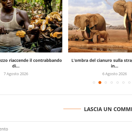
prezzo riaccende il contrabbando
L’ombra del cianuro sulla stra
di...
in...
7 Agosto 2026
6 Agosto 2026
LASCIA UN COMM