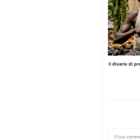
Infantino gioca la carta africana per salvare
Il divario di 
la...
7 Agosto 2026