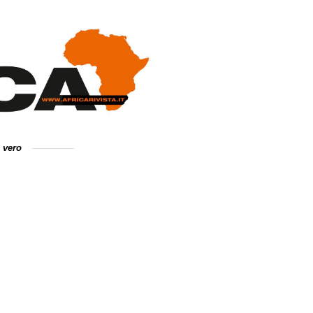
e vero