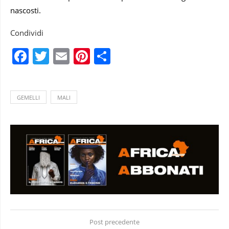
nascosti.
Condividi
Facebook
Twitter
Email
Pinterest
Condividi
GEMELLI
MALI
Post precedente